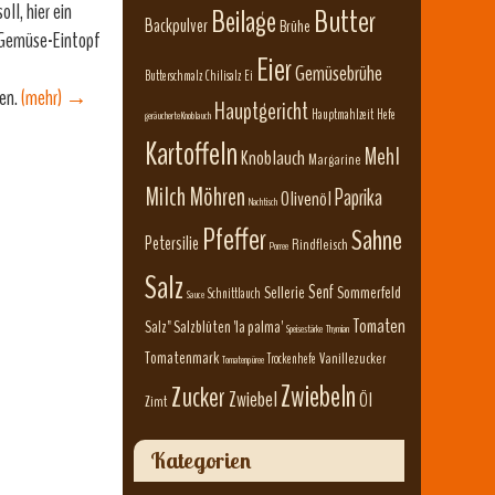
ll, hier ein
Beilage
Butter
Backpulver
Brühe
 Gemüse-Eintopf
Eier
Gemüsebrühe
Butterschmalz
Chilisalz
Ei
ren.
(mehr)
→
Hauptgericht
Hauptmahlzeit
Hefe
geräucherte Knoblauch
Kartoffeln
Mehl
Knoblauch
Margarine
Milch
Möhren
Paprika
Olivenöl
Nachtisch
Pfeffer
Sahne
Petersilie
Rindfleisch
Porree
Salz
Senf
Sellerie
Sommerfeld
Schnittlauch
Sauce
Tomaten
Salz" Salzblüten 'la palma'
Speisestärke
Thymian
Tomatenmark
Vanillezucker
Trockenhefe
Tomatenpüree
Zwiebeln
Zucker
Zwiebel
Öl
Zimt
Kategorien