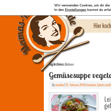
Wir verwenden Cookies, um dir die 
In den
Einstellungen
kannst du erfa
Hier koc
Tag Archives:
Bohnen
Gemüsesuppe veget
By
monika
|
15. Februar 2014
|
Gemüse,Salate und 
Lei
gef