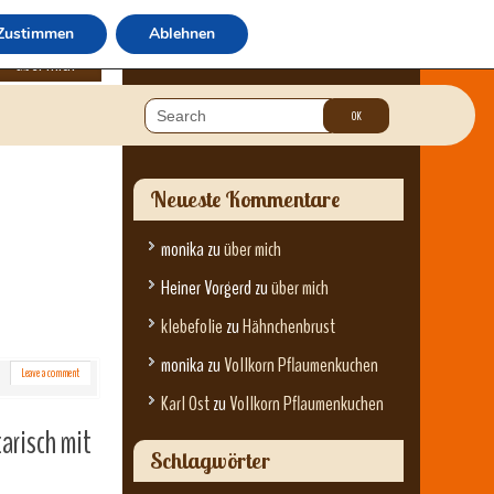
Zustimmen
Ablehnen
über mich
Neueste Kommentare
monika
zu
über mich
Heiner Vorgerd
zu
über mich
klebefolie
zu
Hähnchenbrust
monika
zu
Vollkorn Pflaumenkuchen
Leave a comment
Karl Ost
zu
Vollkorn Pflaumenkuchen
arisch mit
Schlagwörter