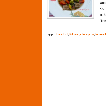
Wenn
Reze
koch
Für 
Tagged
Blumenkohl
,
Bohnen
,
gelbe Paprika
,
Möhren
,