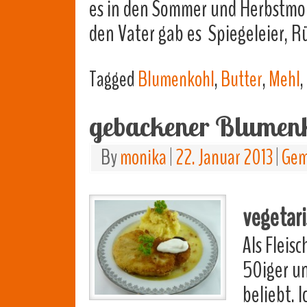
es in den Sommer und Herbstmon
den Vater gab es Spiegeleier, R
Tagged
Blumenkohl
,
Butter
,
Mehl
,
gebackener Blumen
By
monika
|
22. Januar 2013
|
Gem
vegetar
Als Fleis
50iger un
beliebt. 