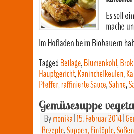
Es soll e
mache u
Im Hofladen beim Biobauern habe
Tagged
Beilage
,
Blumenkohl
,
Brok
Hauptgericht
,
Kaninchelkeulen
,
Ka
Pfeffer
,
raffinierte Sauce
,
Sahne
,
S
Gemüsesuppe vegeta
By
monika
|
15. Februar 2014
|
Ge
Rezepte
,
Suppen, Eintöpfe, Soßen