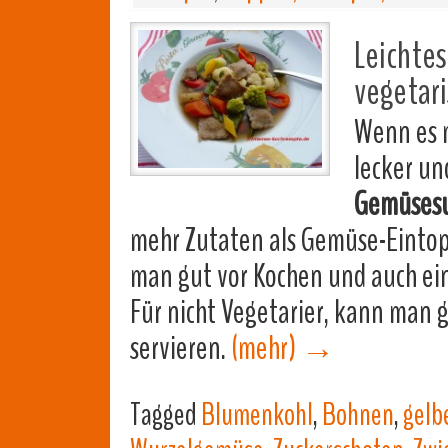
Leichte
vegetari
Wenn es m
lecker und
Gemüsesu
mehr Zutaten als Gemüse-Eintop
man gut vor Kochen und auch ein
Für nicht Vegetarier, kann man
servieren.
(mehr)
→
Tagged
Blumenkohl
,
Bohnen
,
gelb