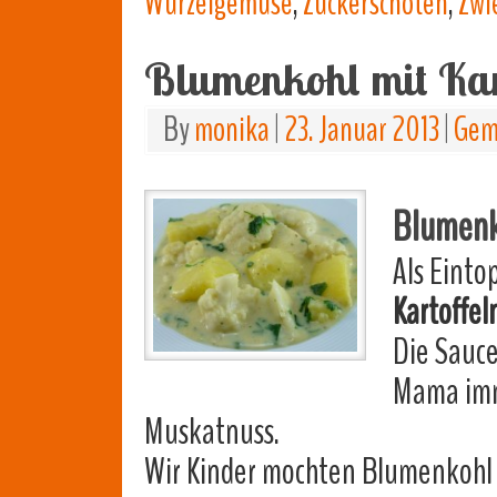
Wurzelgemüse
,
Zuckerschoten
,
Zwi
Blumenkohl mit Kar
By
monika
|
23. Januar 2013
|
Gem
Blumenk
Als Einto
Kartoffel
Die Sauce
Mama imm
Muskatnuss.
Wir Kinder mochten Blumenkohl m