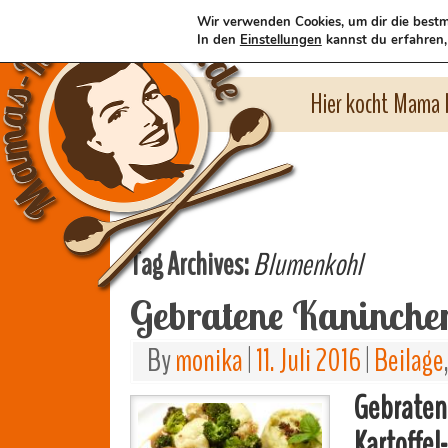
Wir verwenden Cookies, um dir die bestm
In den
Einstellungen
kannst du erfahren,
Hier kocht Mama l
Tag Archives:
Blumenkohl
Gebratene Kaninche
By
monika
|
11. Juli 2016
|
Beilage
Gebraten
Kartoffel