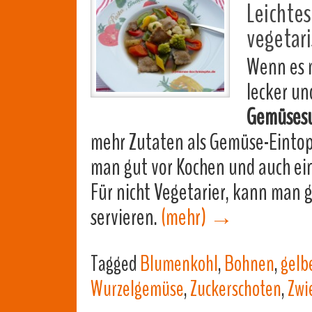
Leichte
vegetari
Wenn es m
lecker und
Gemüsesu
mehr Zutaten als Gemüse-Eintop
man gut vor Kochen und auch ein
Für nicht Vegetarier, kann man
servieren.
(mehr)
→
Tagged
Blumenkohl
,
Bohnen
,
gelb
Wurzelgemüse
,
Zuckerschoten
,
Zwi