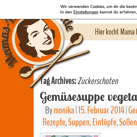
Wir verwenden Cookies, um dir die bestm
In den
Einstellungen
kannst du erfahren,
Hier kocht Mama l
Tag Archives:
Zuckerschoten
Gemüsesuppe vegeta
By
monika
|
15. Februar 2014
|
Ge
Rezepte
,
Suppen, Eintöpfe, Soßen