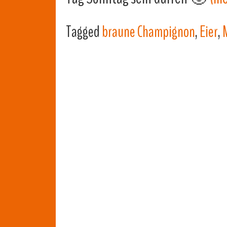
Tagged
braune Champignon
,
Eier
,