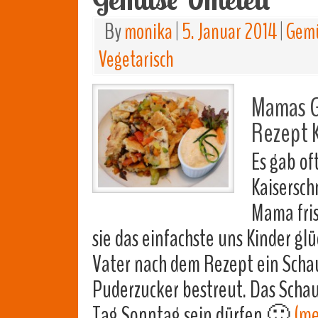
By
monika
|
5. Januar 2014
|
Gemü
Vegetarisch
Mamas G
Rezept 
Es gab of
Kaisersc
Mama fris
sie das einfachste uns Kinder g
Vater nach dem Rezept ein Sch
Puderzucker bestreut. Das Schau
Tag Sonntag sein dürfen 🙂
(m