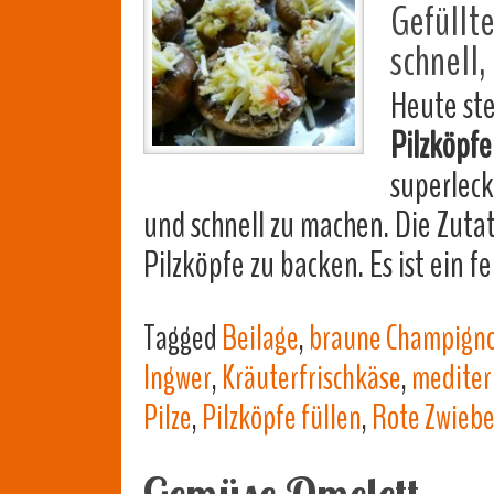
Gefüllte
schnell,
Heute ste
Pilzköpf
superleck
und schnell zu machen. Die Zuta
Pilzköpfe zu backen. Es ist ein 
Tagged
Beilage
,
braune Champign
Ingwer
,
Kräuterfrischkäse
,
mediter
Pilze
,
Pilzköpfe füllen
,
Rote Zwiebe
Gemüse Omelett