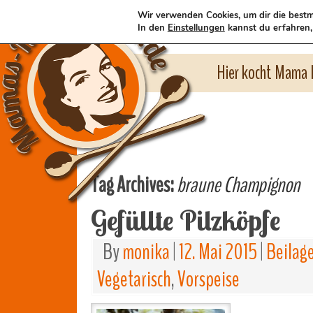
Wir verwenden Cookies, um dir die bestm
In den
Einstellungen
kannst du erfahren,
Hier kocht Mama l
Tag Archives:
braune Champignon
Gefüllte Pilzköpfe
By
monika
|
12. Mai 2015
|
Beilag
Vegetarisch
,
Vorspeise