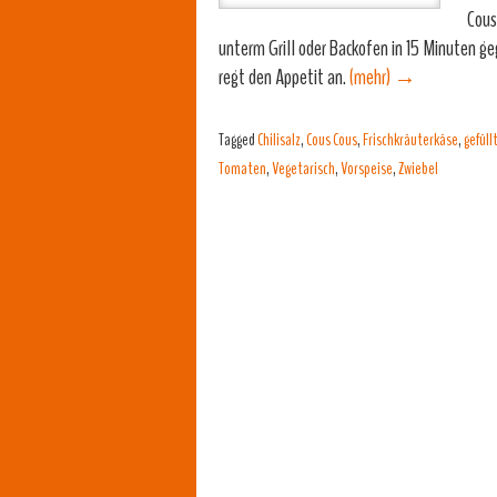
Cous
unterm Grill oder Backofen in 15 Minuten geg
regt den Appetit an.
(mehr)
→
Tagged
Chilisalz
,
Cous Cous
,
Frischkräuterkäse
,
gefül
Tomaten
,
Vegetarisch
,
Vorspeise
,
Zwiebel