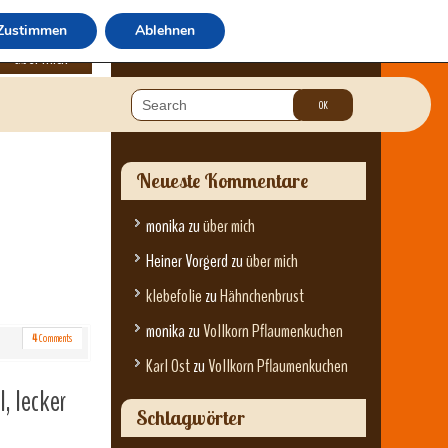
Zustimmen
Ablehnen
über mich
Neueste Kommentare
monika
zu
über mich
Heiner Vorgerd
zu
über mich
klebefolie
zu
Hähnchenbrust
monika
zu
Vollkorn Pflaumenkuchen
4
Comments
Karl Ost
zu
Vollkorn Pflaumenkuchen
, lecker
Schlagwörter