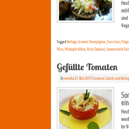
Heut
nich
sind
Vege
Tagged
Beilage
,
braune Champignon
,
Cous Cous
,
Finge
Pilze
,
Pilzköpfe füllen
,
Rote Zwiebel
,
Sommerfeld Salz"
Gefüllte Tomaten
By
monika
|
2. Mai 2015
|
Gemüse,Salate und Beila
Son
ein
Heut
werd
Im V