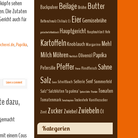
lzköpfe sehen
Beilage
Butter
Backpulver
Brühe
hen. Die Zutaten
Eier
Gericht auch für
Gemüsebrühe
Butterschmalz
Chilisalz
Ei
Hauptgericht
Hauptmahlzeit
Hefe
geräucherte Knoblauch
Kartoffeln
Mehl
Knoblauch
ucherei.de
,
Paprika
,
Margarine
Milch
Möhren
Paprika
Olivenöl
Nachtisch
Pfeffer
Sahne
Petersilie
Rindfleisch
Porree
Salz
Senf
Sellerie
Sommerfeld
Schnittlauch
Leave a comment
Sauce
Tomaten
Salz" Salzblüten 'la palma'
Speisestärke
Thymian
te dazu,
Tomatenmark
Vanillezucker
Trockenhefe
Tomatenpüree
Zwiebeln
Zucker
Zwiebel
Öl
Zimt
 gemacht
Kategorien
 mit einem Cous