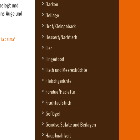
Backen
belegt und
 ins Auge und
Beilage
Brot/Kleingebäck
Dessert/Nachtisch
'la palma'
,
Eier
Fingerfood
Fisch und Meeresfrüchte
Fleischgerichte
Fondue/Raclette
Fruchtaufstrich
Geflügel
Gemüse,Salate und Beilagen
Hauptmahlzeit