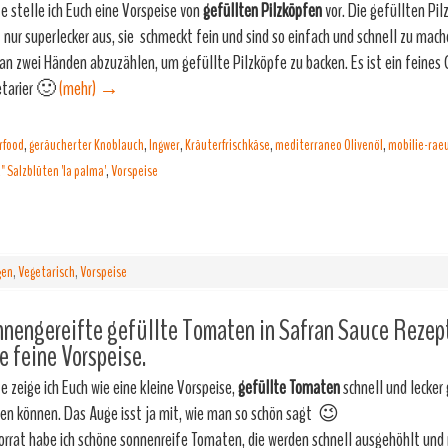
e stelle ich Euch eine Vorspeise von
gefüllten Pilzköpfen
vor. Die gefüllten Pi
t nur superlecker aus, sie schmeckt fein und sind so einfach und schnell zu mac
 an zwei Händen abzuzählen, um gefüllte Pilzköpfe zu backen. Es ist ein feines 
tarier 🙂
(mehr)
→
rfood
,
geräucherter Knoblauch
,
Ingwer
,
Kräuterfrischkäse
,
mediterraneo Olivenöl
,
mobilie-rae
 Salzblüten 'la palma'
,
Vorspeise
gen
,
Vegetarisch
,
Vorspeise
nengereifte gefüllte Tomaten in Safran Sauce Rezep
e feine Vorspeise.
e zeige ich Euch wie eine kleine Vorspeise,
gefüllte Tomaten
schnell und lecker
en können. Das Auge isst ja mit, wie man so schön sagt 😉
orrat habe ich schöne sonnenreife Tomaten, die werden schnell ausgehöhlt und