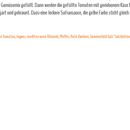
 Gemüsemix gefüllt. Dann werden die gefüllte Tomaten mit geriebenem Käse 
art und gebräunt. Dazu eine leckere Safransauce, die gelbe Farbe sticht gleich
lte Tomaten
,
Ingwer
,
mediterraneo Olivenöl
,
Pfeffer
,
Rote Zwiebel
,
Sommerfeld Salz" Salzblüten 