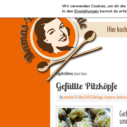
Wir verwenden Cookies, um dir die 
In den
Einstellungen
kannst du erfa
Hier koc
Tag Archives:
Cous Cous
Gefüllte Pilzköpfe
By
monika
|
12. Mai 2015
|
Beilage
,
Gemüse,Salate u
Gef
und