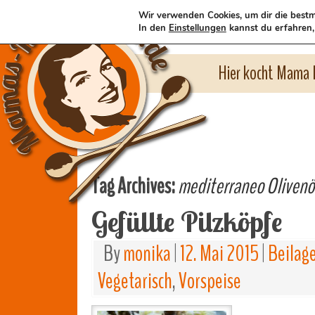
Wir verwenden Cookies, um dir die bestm
In den
Einstellungen
kannst du erfahren,
Hier kocht Mama l
Tag Archives:
mediterraneo Olivenö
Gefüllte Pilzköpfe
By
monika
|
12. Mai 2015
|
Beilag
Vegetarisch
,
Vorspeise