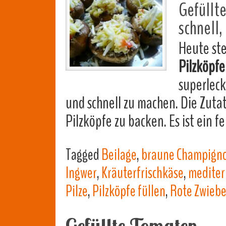
Gefüllte
schnell,
Heute ste
Pilzköpf
superleck
und schnell zu machen. Die Zuta
Pilzköpfe zu backen. Es ist ein 
Tagged
Beilage
,
braune Champign
Ingwer
,
Kräuterfrischkäse
,
mediter
Pilze
,
Pilzköpfe füllen
,
Rote Zwiebe
Gefüllte Tomaten