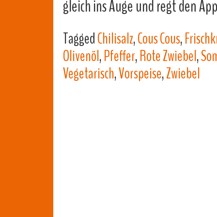
gleich ins Auge und regt den App
Tagged
Chilisalz
,
Cous Cous
,
Frisch
Olivenöl
,
Pfeffer
,
Rote Zwiebel
,
Som
Vegetarisch
,
Vorspeise
,
Zwiebel