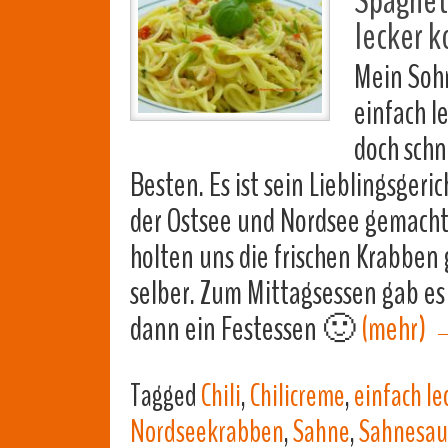
Spaghett
lecker k
Mein Soh
einfach l
doch schn
Besten. Es ist sein Lieblingsger
der Ostsee und Nordsee gemacht
holten uns die frischen Krabben
selber. Zum Mittagsessen gab es
dann ein Festessen 🙂
(mehr)
Tagged
Chili
,
Chilicreme
,
einfach le
Nordseekrabben
,
Sahne
,
Sahnesau