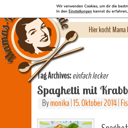
Wir verwenden Cookies, um dir die bestm
In den
Einstellungen
kannst du erfahren,
Hier kocht Mama l
Tag Archives:
einfach lecker
Spaghetti mit Krab
By
monika
|
15. Oktober 2014
|
Fi