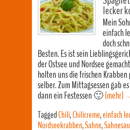
Spaghett
lecker k
Mein Soh
einfach l
doch schn
Besten. Es ist sein Lieblingsger
der Ostsee und Nordsee gemacht
holten uns die frischen Krabben
selber. Zum Mittagsessen gab es
dann ein Festessen 🙂
(mehr)
Tagged
Chili
,
Chilicreme
,
einfach le
Nordseekrabben
,
Sahne
,
Sahnesau