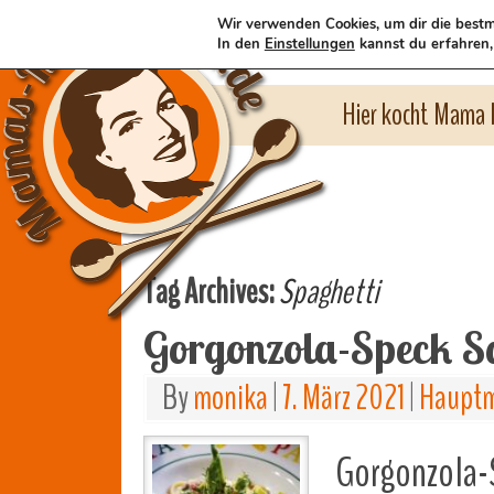
Wir verwenden Cookies, um dir die bestm
In den
Einstellungen
kannst du erfahren,
Hier kocht Mama l
Tag Archives:
Spaghetti
Gorgonzola-Speck S
By
monika
|
7. März 2021
|
Hauptm
Gorgonzola-