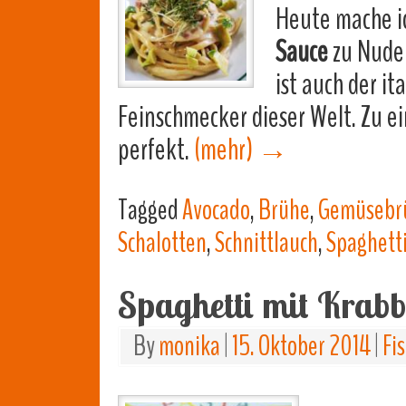
Heute mache i
Sauce
zu Nudel
ist auch der it
Feinschmecker dieser Welt. Zu e
perfekt.
(mehr)
→
Tagged
Avocado
,
Brühe
,
Gemüsebr
Schalotten
,
Schnittlauch
,
Spaghett
Spaghetti mit Krab
By
monika
|
15. Oktober 2014
|
Fi