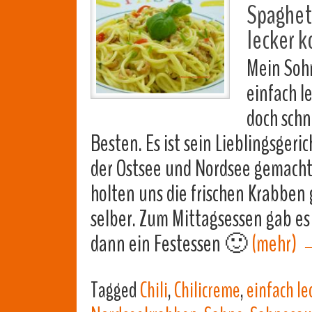
Spaghett
lecker k
Mein Soh
einfach l
doch schn
Besten. Es ist sein Lieblingsger
der Ostsee und Nordsee gemacht
holten uns die frischen Krabben
selber. Zum Mittagsessen gab es
dann ein Festessen 🙂
(mehr)
Tagged
Chili
,
Chilicreme
,
einfach le