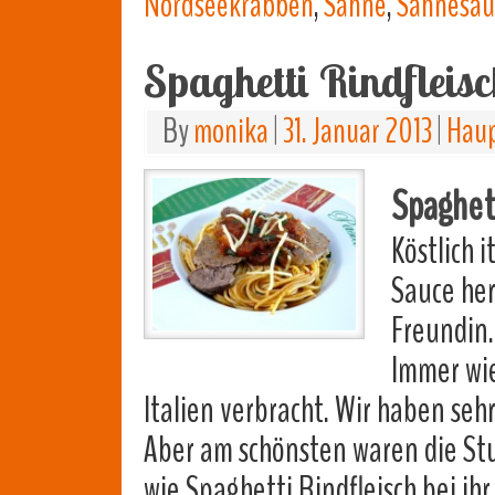
Nordseekrabben
,
Sahne
,
Sahnesau
Spaghetti Rindfleis
By
monika
|
31. Januar 2013
|
Haup
Spaghett
Köstlich i
Sauce her
Freundin.
Immer wi
Italien verbracht. Wir haben seh
Aber am schönsten waren die Stu
wie Spaghetti Rindfleisch bei ihr