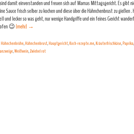
 sind damit einverstanden und freuen sich auf Mamas Mittagsgericht. Es gibt n
eine Sauce frisch selber zu kochen und diese über die Hähnchenbrust zu gießen . H
ell und lecker so was geht, nur wenige Handgriffe und ein feines Gericht wandert
kofen 😉
(mehr)
→
,
Hähnchenbrühe
,
Hähnchenbrust
,
Hauptgericht
,
Koch-rezepte.me
,
Kräuterfrischkäse
,
Paprika
anzweige
,
Weißwein
,
Zwiebel rot