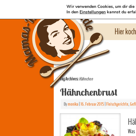
Wir verwenden Cookies, um dir die 
In den
Einstellungen
kannst du erfa
Hier koc
Tag Archives:
Hähnchen
Hähnchenbrust
By
monika
|
16. Februar 2015
|
Fleischgerichte
,
Gefl
Häh
Was 