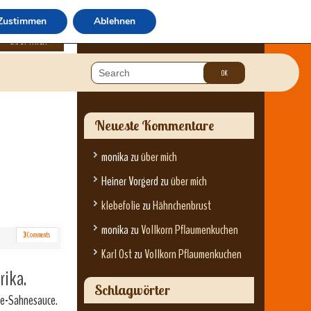
Zustimmen
Ablehnen
über mich
Neueste Kommentare
monika
zu
über mich
Heiner Vorgerd
zu
über mich
klebefolie
zu
Hähnchenbrust
monika
zu
Vollkorn Pflaumenkuchen
3
Comments
Karl Ost
zu
Vollkorn Pflaumenkuchen
rika.
Schlagwörter
äse-Sahnesauce.