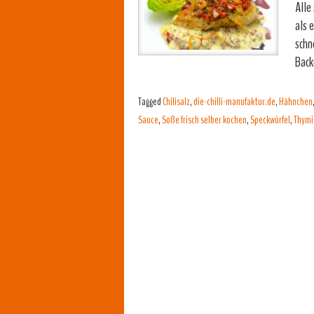
Alle
als 
schn
Bac
Tagged
Chilisalz
,
die-chilli-manufaktur.de
,
Hähnchen
Sauce
,
Soße frisch selber kochen
,
Speckwürfel
,
Thymi