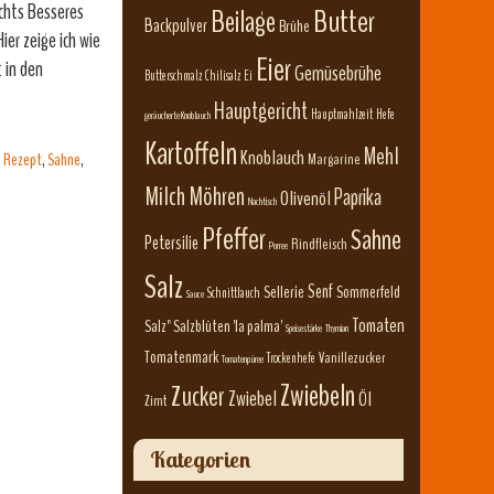
ichts Besseres
Beilage
Butter
Backpulver
Brühe
ier zeige ich wie
Eier
 in den
Gemüsebrühe
Butterschmalz
Chilisalz
Ei
Hauptgericht
Hauptmahlzeit
Hefe
geräucherte Knoblauch
Kartoffeln
Mehl
Knoblauch
,
Rezept
,
Sahne
,
Margarine
Milch
Möhren
Paprika
Olivenöl
Nachtisch
Pfeffer
Sahne
Petersilie
Rindfleisch
Porree
Salz
Senf
Sellerie
Sommerfeld
Schnittlauch
Sauce
Tomaten
Salz" Salzblüten 'la palma'
Speisestärke
Thymian
Tomatenmark
Vanillezucker
Trockenhefe
Tomatenpüree
Zwiebeln
Zucker
Zwiebel
Öl
Zimt
Kategorien