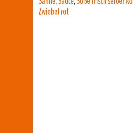
Sahne
,
Sauce
,
Soße frisch selber k
Zwiebel rot