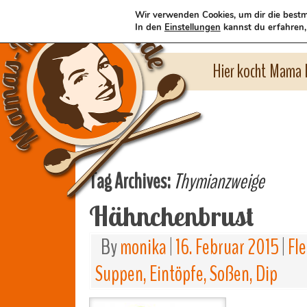
Wir verwenden Cookies, um dir die bestm
In den
Einstellungen
kannst du erfahren,
Hier kocht Mama l
Tag Archives:
Thymianzweige
Hähnchenbrust
By
monika
|
16. Februar 2015
|
Fle
Suppen, Eintöpfe, Soßen, Dip