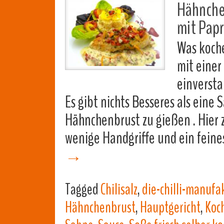
Hähnche
mit Papr
Was koche
mit einer
einversta
Es gibt nichts Besseres als eine 
Hähnchenbrust zu gießen . Hier z
wenige Handgriffe und ein fein
→
Tagged
Chilisalz
,
die-chilli-manufa
Hähnchenbrust
,
Hauptgericht
,
Koc