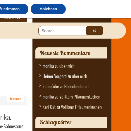
Zustimmen
Ablehnen
über mich
Neueste Kommentare
monika
zu
über mich
Heiner Vorgerd
zu
über mich
klebefolie
zu
Hähnchenbrust
monika
zu
Vollkorn Pflaumenkuchen
3
Comments
Karl Ost
zu
Vollkorn Pflaumenkuchen
rika.
Schlagwörter
äse-Sahnesauce.