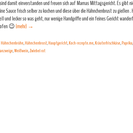
 sind damit einverstanden und freuen sich auf Mamas Mittagsgericht. Es gibt n
eine Sauce frisch selber zu kochen und diese über die Hähnchenbrust zu gießen . H
ell und lecker so was geht, nur wenige Handgriffe und ein feines Gericht wandert
kofen 😉
(mehr)
→
,
Hähnchenbrühe
,
Hähnchenbrust
,
Hauptgericht
,
Koch-rezepte.me
,
Kräuterfrischkäse
,
Paprika
anzweige
,
Weißwein
,
Zwiebel rot