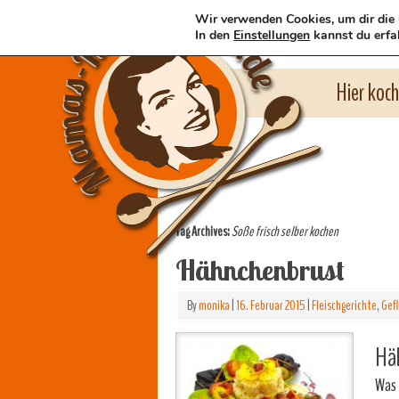
Wir verwenden Cookies, um dir die 
In den
Einstellungen
kannst du erfa
Hier koc
Tag Archives:
Soße frisch selber kochen
Hähnchenbrust
By
monika
|
16. Februar 2015
|
Fleischgerichte
,
Gefl
Häh
Was 