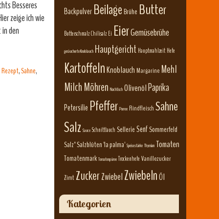
ichts Besseres
Beilage
Butter
Backpulver
Brühe
ier zeige ich wie
Eier
 in den
Gemüsebrühe
Butterschmalz
Chilisalz
Ei
Hauptgericht
Hauptmahlzeit
Hefe
geräucherte Knoblauch
Kartoffeln
Mehl
Knoblauch
,
Rezept
,
Sahne
,
Margarine
Milch
Möhren
Paprika
Olivenöl
Nachtisch
Pfeffer
Sahne
Petersilie
Rindfleisch
Porree
Salz
Senf
Sellerie
Sommerfeld
Schnittlauch
Sauce
Tomaten
Salz" Salzblüten 'la palma'
Speisestärke
Thymian
Tomatenmark
Vanillezucker
Trockenhefe
Tomatenpüree
Zwiebeln
Zucker
Zwiebel
Öl
Zimt
Kategorien