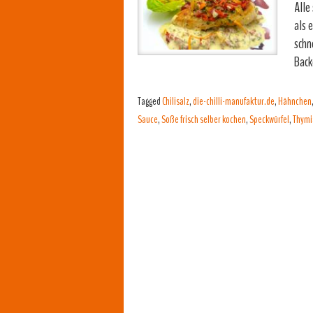
Alle
als 
schn
Bac
Tagged
Chilisalz
,
die-chilli-manufaktur.de
,
Hähnchen
Sauce
,
Soße frisch selber kochen
,
Speckwürfel
,
Thymi