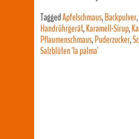
Tagged
Apfelschmaus
,
Backpulver
Handrührgerät
,
Karamell-Sirup
,
Ka
Pflaumenschmaus
,
Puderzucker
,
S
Salzblüten 'la palma'