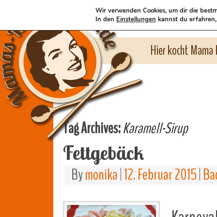
Wir verwenden Cookies, um dir die bestm
In den
Einstellungen
kannst du erfahren,
Hier kocht Mama l
Tag Archives:
Karamell-Sirup
Fettgebäck
By
monika
|
12. Februar 2015
|
Ba