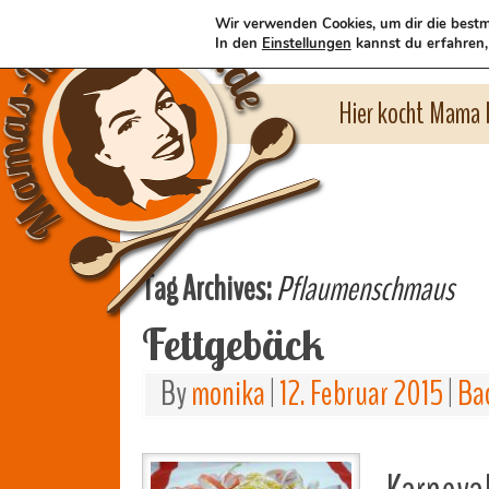
Wir verwenden Cookies, um dir die bestm
In den
Einstellungen
kannst du erfahren,
Hier kocht Mama l
Tag Archives:
Pflaumenschmaus
Fettgebäck
By
monika
|
12. Februar 2015
|
Ba