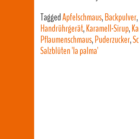
Tagged
Apfelschmaus
,
Backpulver
Handrührgerät
,
Karamell-Sirup
,
Ka
Pflaumenschmaus
,
Puderzucker
,
S
Salzblüten 'la palma'