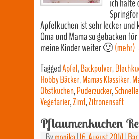
ich halte
Springfor
Apfelkuchen ist sehr lecker und 
Oma und Mama so gebacken für u
meine Kinder weiter 🙂
(mehr)
Tagged
Apfel
,
Backpulver
,
Blechku
Hobby Bäcker
,
Mamas Klassiker
,
Ma
Obstkuchen
,
Puderzucker
,
Schnelle
Vegetarier
,
Zimt
,
Zitronensaft
Pflaumenkuchen Re
By
monika
|
16. August 2014
|
Bac