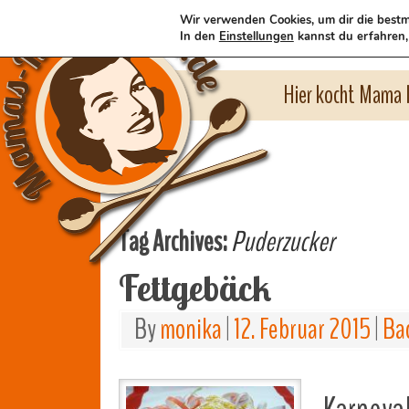
Wir verwenden Cookies, um dir die bestm
In den
Einstellungen
kannst du erfahren,
Hier kocht Mama l
Tag Archives:
Puderzucker
Fettgebäck
By
monika
|
12. Februar 2015
|
Ba