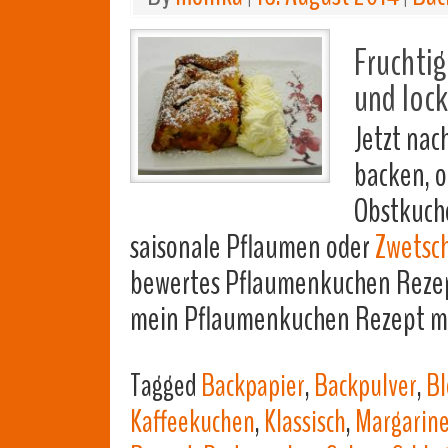
Fruchtig
und lock
Jetzt na
backen, o
Obstkuche
saisonale Pflaumen oder
Zwetsc
bewertes Pflaumenkuchen Rezept
mein Pflaumenkuchen Rezept mit
Tagged
Backpapier
,
Backpulver
,
Bl
Kaffeekuchen
,
Klassisch
,
Margarin