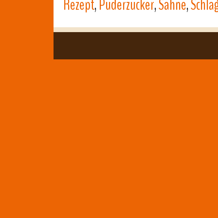
Rezept
,
Puderzucker
,
Sahne
,
Schla