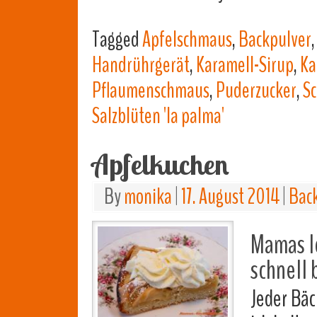
Tagged
Apfelschmaus
,
Backpulver
Handrührgerät
,
Karamell-Sirup
,
Ka
Pflaumenschmaus
,
Puderzucker
,
S
Salzblüten 'la palma'
Apfelkuchen
By
monika
|
17. August 2014
|
Bac
Mamas l
schnell 
Jeder Bäc