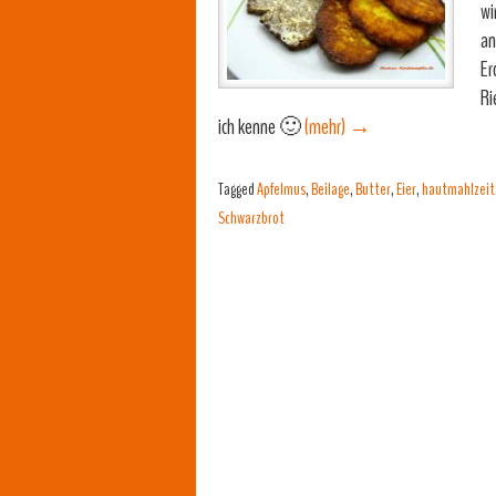
wi
an
Er
Ri
ich kenne 🙂
(mehr)
→
Tagged
Apfelmus
,
Beilage
,
Butter
,
Eier
,
hautmahlzeit
Schwarzbrot