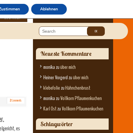
Zustimmen
Ablehnen
über mich
Neueste Kommentare
monika
zu
über mich
Heiner Vorgerd
zu
über mich
klebefolie
zu
Hähnchenbrust
monika
zu
Vollkorn Pflaumenkuchen
2
Comments
Karl Ost
zu
Vollkorn Pflaumenkuchen
r.
Schlagwörter
elgericht, es