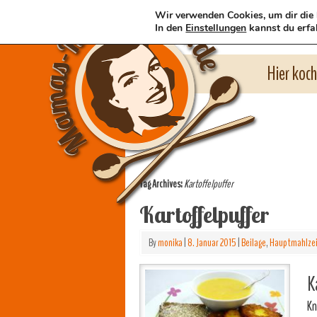
Wir verwenden Cookies, um dir die 
In den
Einstellungen
kannst du erfa
Hier koc
Tag Archives:
Kartoffelpuffer
Kartoffelpuffer
By
monika
|
8. Januar 2015
|
Beilage
,
Hauptmahlze
K
Kn