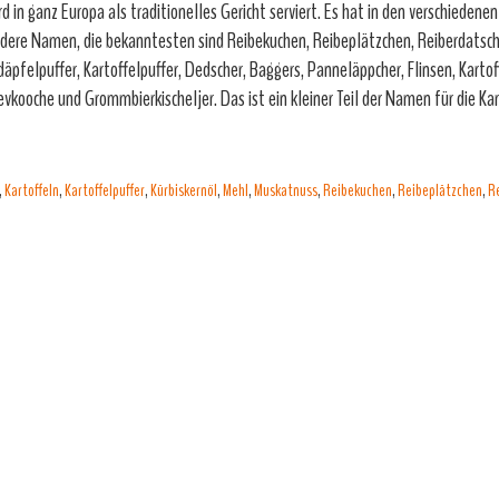
rd in ganz Europa als traditionelles Gericht serviert. Es hat in den verschiedene
dere Namen, die bekanntesten sind Reibekuchen, Reibeplätzchen, Reiberdatsch
däpfelpuffer, Kartoffelpuffer, Dedscher, Baggers, Panneläppcher, Flinsen, Kartoff
evkooche und Grommbierkischeljer. Das ist ein kleiner Teil der Namen für die Kar
,
Kartoffeln
,
Kartoffelpuffer
,
Kürbiskernöl
,
Mehl
,
Muskatnuss
,
Reibekuchen
,
Reibeplätzchen
,
R