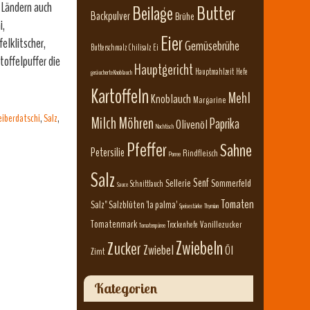
n Ländern auch
Beilage
Butter
Backpulver
Brühe
i,
Eier
elklitscher,
Gemüsebrühe
Butterschmalz
Chilisalz
Ei
toffelpuffer die
Hauptgericht
Hauptmahlzeit
Hefe
geräucherte Knoblauch
Kartoffeln
Mehl
Knoblauch
Margarine
eiberdatschi
,
Salz
,
Milch
Möhren
Paprika
Olivenöl
Nachtisch
Pfeffer
Sahne
Petersilie
Rindfleisch
Porree
Salz
Senf
Sellerie
Sommerfeld
Schnittlauch
Sauce
Tomaten
Salz" Salzblüten 'la palma'
Speisestärke
Thymian
Tomatenmark
Vanillezucker
Trockenhefe
Tomatenpüree
Zwiebeln
Zucker
Zwiebel
Öl
Zimt
Kategorien