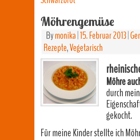
Schwarzbrot
Möhrengemüse
By
monika
|
15. Februar 2013
|
Gem
Rezepte
,
Vegetarisch
rheinisc
Möhre auc
durch mein
Eigenschaf
gekocht.
Für meine Kinder stellte ich Mö