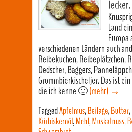
lecker.
Knuspri
Land ein
Europa a
verschiedenen Ländern auch and
Reibekuchen, Reibeplätzchen, Rei
Dedscher, Baggers, Panneläppcher
Grommbierkischeljer. Das ist ein 
die ich kenne 🙂
(mehr)
→
Tagged
Apfelmus
,
Beilage
,
Butter
,
Kürbiskernöl
,
Mehl
,
Muskatnuss
,
R