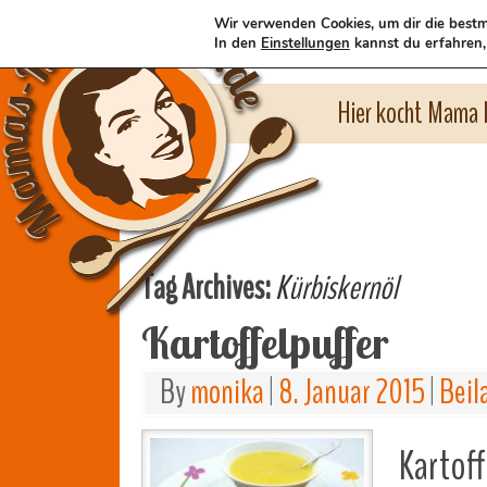
Wir verwenden Cookies, um dir die bestm
In den
Einstellungen
kannst du erfahren,
Hier kocht Mama l
Tag Archives:
Kürbiskernöl
Kartoffelpuffer
By
monika
|
8. Januar 2015
|
Beil
Kartof