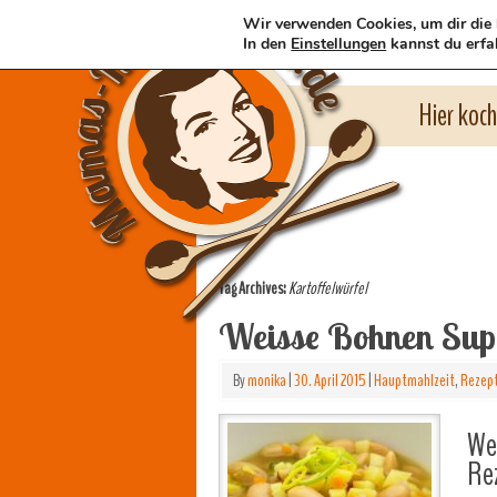
Wir verwenden Cookies, um dir die 
In den
Einstellungen
kannst du erfa
Hier koc
Tag Archives:
Kartoffelwürfel
Weisse Bohnen Sup
By
monika
|
30. April 2015
|
Hauptmahlzeit
,
Rezep
We
Re