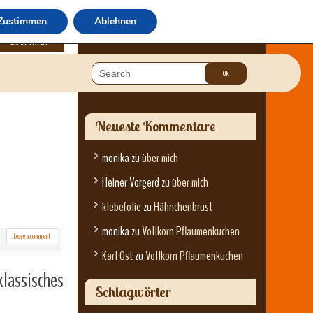
Zustimmen
Ablehnen
über mich
Neueste Kommentare
monika
zu
über mich
Heiner Vorgerd
zu
über mich
klebefolie
zu
Hähnchenbrust
monika
zu
Vollkorn Pflaumenkuchen
Leave a comment
Karl Ost
zu
Vollkorn Pflaumenkuchen
lassisches
Schlagwörter