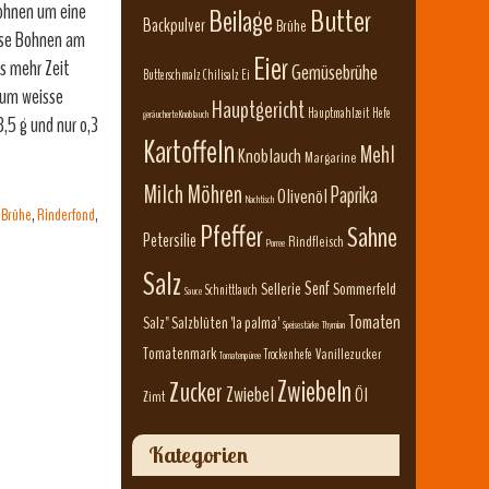
Bohnen um eine
Beilage
Butter
Backpulver
Brühe
isse Bohnen am
Eier
s mehr Zeit
Gemüsebrühe
Butterschmalz
Chilisalz
Ei
rum weisse
Hauptgericht
Hauptmahlzeit
Hefe
geräucherte Knoblauch
,5 g und nur o,3
Kartoffeln
Mehl
Knoblauch
Margarine
Milch
Möhren
Paprika
Olivenöl
Nachtisch
 Brühe
,
Rinderfond
,
Pfeffer
Sahne
Petersilie
Rindfleisch
Porree
Salz
Senf
Sellerie
Sommerfeld
Schnittlauch
Sauce
Tomaten
Salz" Salzblüten 'la palma'
Speisestärke
Thymian
Tomatenmark
Vanillezucker
Trockenhefe
Tomatenpüree
Zwiebeln
Zucker
Zwiebel
Öl
Zimt
Kategorien