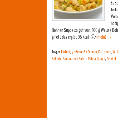
Es s
leck
Vora
nöti
Bohnen Suppe so gut war. 100 g Weisse Bohn
g Fett das ergibt 96 Kcal. 🙂
(mehr)
→
Tagged
Eintopf
,
große weiße Bohnen
,
Kartoffeln
,
Kart
Sellerie
,
Sommerfeld Salz La Palma
,
Suppe
,
Zwiebel