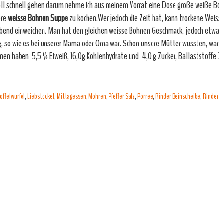
oll schnell gehen darum nehme ich aus meinem Vorrat eine Dose große weiße 
ere
weisse
Bohnen Suppe
zu kochen.Wer jedoch die Zeit hat, kann trockene We
bend einweichen. Man hat den gleichen weisse Bohnen Geschmack, jedoch etwa
g, so wie es bei unserer Mama oder Oma war. Schon unsere Mütter wussten, wa
en haben 5,5 % Eiweiß, 16,0g Kohlenhydrate und 4,0 g Zucker, Ballaststoffe 3
offelwürfel
,
Liebstöckel
,
Mittagessen
,
Möhren
,
Pfeffer Salz
,
Porree
,
Rinder Beinscheibe
,
Rinder