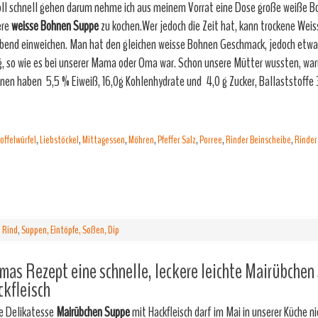
oll schnell gehen darum nehme ich aus meinem Vorrat eine Dose große weiße 
ere
weisse
Bohnen Suppe
zu kochen.Wer jedoch die Zeit hat, kann trockene We
bend einweichen. Man hat den gleichen weisse Bohnen Geschmack, jedoch etwa
g, so wie es bei unserer Mama oder Oma war. Schon unsere Mütter wussten, wa
en haben 5,5 % Eiweiß, 16,0g Kohlenhydrate und 4,0 g Zucker, Ballaststoffe 3
offelwürfel
,
Liebstöckel
,
Mittagessen
,
Möhren
,
Pfeffer Salz
,
Porree
,
Rinder Beinscheibe
,
Rinder
,
Rind
,
Suppen, Eintöpfe, Soßen, Dip
as Rezept eine schnelle, leckere leichte Mairübchen
kfleisch
e Delikatesse
Mairübchen Suppe
mit Hackfleisch darf im Mai in unserer Küche n