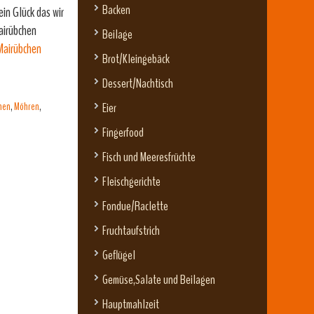
Backen
in Glück das wir
airübchen
Beilage
airübchen
Brot/Kleingebäck
Dessert/Nachtisch
hen
,
Möhren
,
Eier
Fingerfood
Fisch und Meeresfrüchte
Fleischgerichte
Fondue/Raclette
Fruchtaufstrich
Geflügel
Gemüse,Salate und Beilagen
Hauptmahlzeit