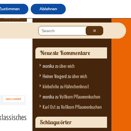
Zustimmen
Ablehnen
über mich
Neueste Kommentare
monika
zu
über mich
Heiner Vorgerd
zu
über mich
klebefolie
zu
Hähnchenbrust
monika
zu
Vollkorn Pflaumenkuchen
Leave a comment
Karl Ost
zu
Vollkorn Pflaumenkuchen
lassisches
Schlagwörter