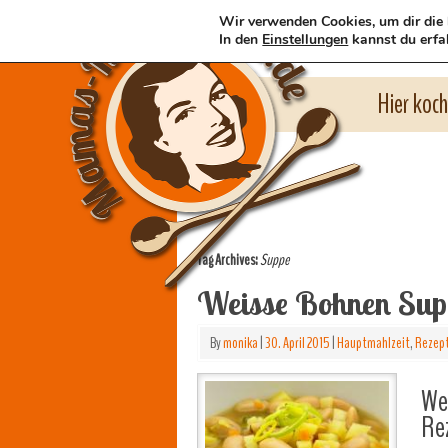
Wir verwenden Cookies, um dir die 
In den
Einstellungen
kannst du erfa
Hier koc
Tag Archives:
Suppe
Weisse Bohnen Sup
By
monika
|
30. April 2015
|
Hauptmahlzeit
,
Rezep
We
Re