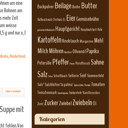
Bohnen um eine
Beilage
Butter
Backpulver
Brühe
isse Bohnen am
Eier
s mehr Zeit
Gemüsebrühe
Butterschmalz
Chilisalz
Ei
rum weisse
Hauptgericht
Hauptmahlzeit
Hefe
geräucherte Knoblauch
,5 g und nur o,3
Kartoffeln
Mehl
Knoblauch
Margarine
Milch
Möhren
Paprika
Olivenöl
Nachtisch
 Brühe
,
Rinderfond
,
Pfeffer
Sahne
Petersilie
Rindfleisch
Porree
Salz
Senf
Sellerie
Sommerfeld
Schnittlauch
Sauce
Tomaten
Salz" Salzblüten 'la palma'
Speisestärke
Thymian
Leave a comment
Tomatenmark
Vanillezucker
Trockenhefe
Tomatenpüree
Zwiebeln
Zucker
Zwiebel
Öl
Zimt
 Suppe mit
Kategorien
icht fehlen.Von