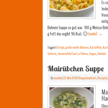
Es s
leck
Vora
nöti
Bohnen Suppe so gut war. 100 g Weisse Bohn
g Fett das ergibt 96 Kcal. 🙂
(mehr)
→
Tagged
Eintopf
,
große weiße Bohnen
,
Kartoffeln
,
Kart
Sellerie
,
Sommerfeld Salz La Palma
,
Suppe
,
Zwiebel
Mairübchen Suppe
By
monika
|
27. Mai 2014
|
Hauptmahlzeit
,
Rezepte
Mam
Hac
Dies