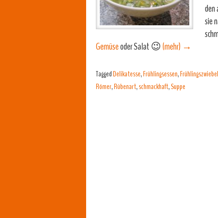
den 
sie 
schm
Gemüse
oder Salat 😉
(mehr)
→
Tagged
Delikatesse
,
Frühlingsessen
,
Frühlingszwiebe
Römer
,
Rübenart
,
schmackhaft
,
Suppe