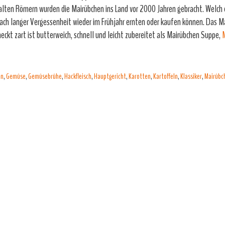
alten Römern wurden die Mairübchen ins Land vor 2000 Jahren gebracht. Welch e
nach langer Vergessenheit wieder im Frühjahr ernten oder kaufen können. Das M
eckt zart ist butterweich, schnell und leicht zubereitet als Mairübchen Suppe,
M
ln
,
Gemüse
,
Gemüsebrühe
,
Hackfleisch
,
Hauptgericht
,
Karotten
,
Kartoffeln
,
Klassiker
,
Mairübc