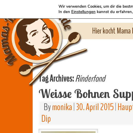
Wir verwenden Cookies, um dir die bestm
In den
Einstellungen
kannst du erfahren,
Hier kocht Mama l
Tag Archives:
Rinderfond
Weisse Bohnen Sup
By
monika
|
30. April 2015
|
Haup
Dip