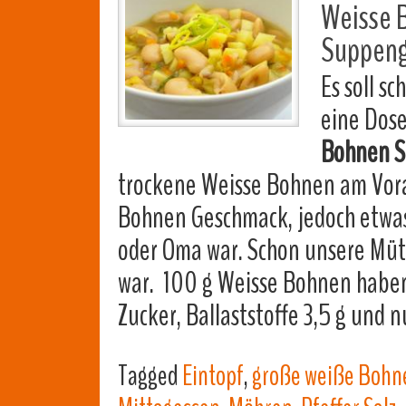
Weisse 
Suppengr
Es soll s
eine Dos
Bohnen 
trockene Weisse Bohnen am Vora
Bohnen Geschmack, jedoch etwas 
oder Oma war. Schon unsere Müt
war. 100 g Weisse Bohnen haben
Zucker, Ballaststoffe 3,5 g und n
Tagged
Eintopf
,
große weiße Bohn