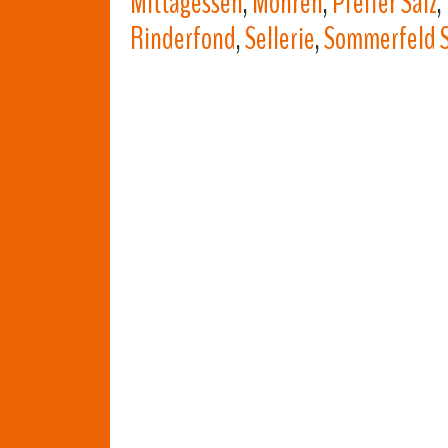
Mittagessen
,
Möhren
,
Pfeffer Salz
,
Rinderfond
,
Sellerie
,
Sommerfeld S