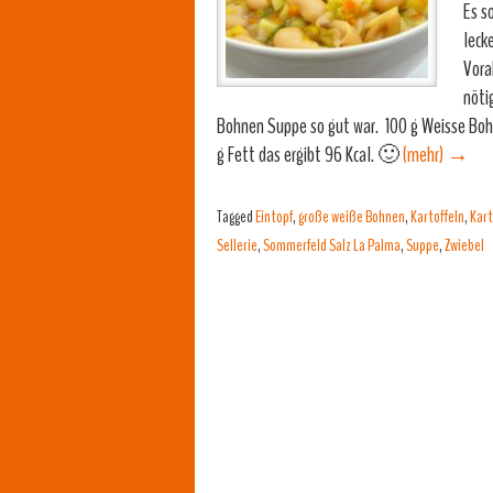
Es s
leck
Vora
nöti
Bohnen Suppe so gut war. 100 g Weisse Bohn
g Fett das ergibt 96 Kcal. 🙂
(mehr)
→
Tagged
Eintopf
,
große weiße Bohnen
,
Kartoffeln
,
Kart
Sellerie
,
Sommerfeld Salz La Palma
,
Suppe
,
Zwiebel