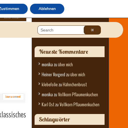
Zustimmen
Ablehnen
über mich
Neueste Kommentare
monika
zu
über mich
Heiner Vorgerd
zu
über mich
klebefolie
zu
Hähnchenbrust
monika
zu
Vollkorn Pflaumenkuchen
Leave a comment
Karl Ost
zu
Vollkorn Pflaumenkuchen
lassisches
Schlagwörter