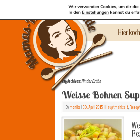
Wir verwenden Cookies, um dir die 
In den
Einstellungen
kannst du erfa
Hier koc
Tag Archives:
Rinder Brühe
Weisse Bohnen Sup
By
monika
|
30. April 2015
|
Hauptmahlzeit
,
Rezep
We
Re