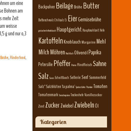
Bohnen um eine
Beilage
Butter
Backpulver
Brühe
isse Bohnen am
Eier
s mehr Zeit
Gemüsebrühe
Butterschmalz
Chilisalz
Ei
rum weisse
Hauptgericht
Hauptmahlzeit
Hefe
geräucherte Knoblauch
,5 g und nur o,3
Kartoffeln
Mehl
Knoblauch
Margarine
Milch
Möhren
Paprika
Olivenöl
Nachtisch
 Brühe
,
Rinderfond
,
Pfeffer
Sahne
Petersilie
Rindfleisch
Porree
Salz
Senf
Sellerie
Sommerfeld
Schnittlauch
Sauce
Tomaten
Salz" Salzblüten 'la palma'
Speisestärke
Thymian
Tomatenmark
Vanillezucker
Trockenhefe
Tomatenpüree
Zwiebeln
Zucker
Zwiebel
Öl
Zimt
Kategorien