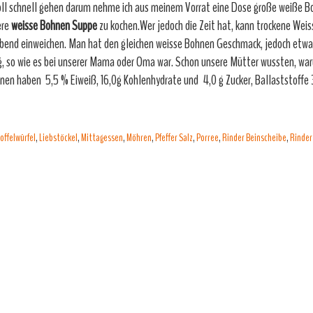
oll schnell gehen darum nehme ich aus meinem Vorrat eine Dose große weiße 
ere
weisse
Bohnen Suppe
zu kochen.Wer jedoch die Zeit hat, kann trockene We
bend einweichen. Man hat den gleichen weisse Bohnen Geschmack, jedoch etwa
g, so wie es bei unserer Mama oder Oma war. Schon unsere Mütter wussten, wa
en haben 5,5 % Eiweiß, 16,0g Kohlenhydrate und 4,0 g Zucker, Ballaststoffe 3
offelwürfel
,
Liebstöckel
,
Mittagessen
,
Möhren
,
Pfeffer Salz
,
Porree
,
Rinder Beinscheibe
,
Rinder