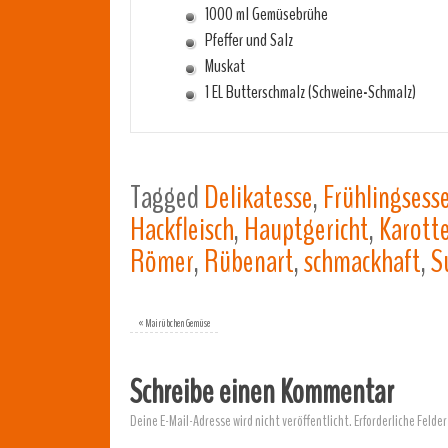
1000 ml Gemüsebrühe
Pfeffer und Salz
Muskat
1 EL Butterschmalz (Schweine-Schmalz)
Tagged
Delikatesse
,
Frühlingsess
Hackfleisch
,
Hauptgericht
,
Karott
Römer
,
Rübenart
,
schmackhaft
,
S
«
Mairübchen Gemüse
Schreibe einen Kommentar
Deine E-Mail-Adresse wird nicht veröffentlicht.
Erforderliche Felder