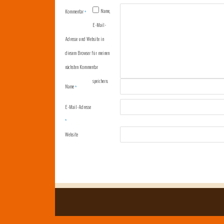
Name,
Kommentar
*
E-Mail-
Adresse und Website in
diesem Browser für meinen
nächsten Kommentar
speichern.
Name
*
E-Mail-Adresse
*
Website