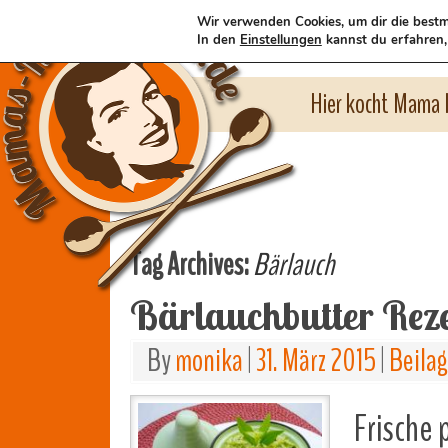
Wir verwenden Cookies, um dir die bestm
In den
Einstellungen
kannst du erfahren,
Hier kocht Mama l
Tag Archives:
Bärlauch
Bärlauchbutter Rez
By
monika
|
31. März 2015
|
Beila
Frische 