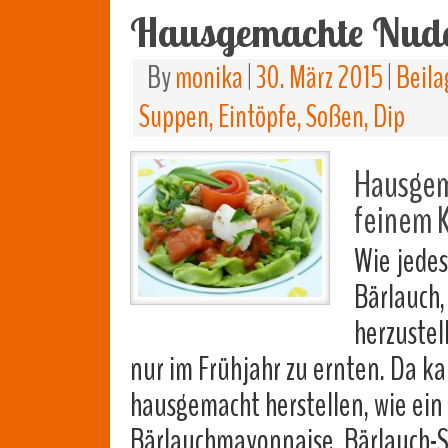
Hausgemachte Nud
By
monika
|
30. März 2015
|
Beila
Suppen, Eintöpfe, Soßen, Dip
Hausgem
feinem 
Wie jedes
Bärlauch
herzustel
nur im Frühjahr zu ernten. Da k
hausgemacht herstellen, wie ein
Bärlauchmayonnaise, Bärlauch-Sa