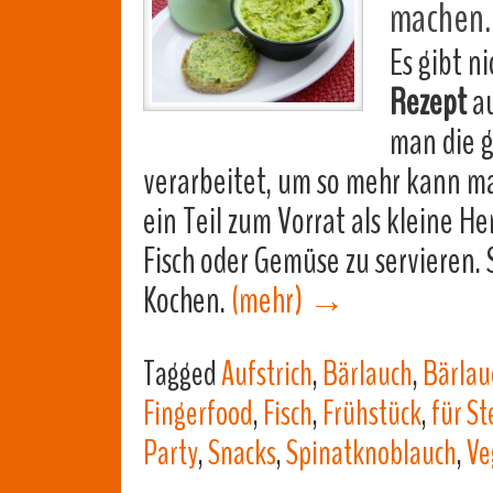
machen.
Es gibt ni
Rezept
au
man die g
verarbeitet, um so mehr kann man
ein Teil zum Vorrat als kleine H
Fisch oder Gemüse zu servieren.
Kochen.
(mehr)
→
Tagged
Aufstrich
,
Bärlauch
,
Bärlau
Fingerfood
,
Fisch
,
Frühstück
,
für St
Party
,
Snacks
,
Spinatknoblauch
,
Ve