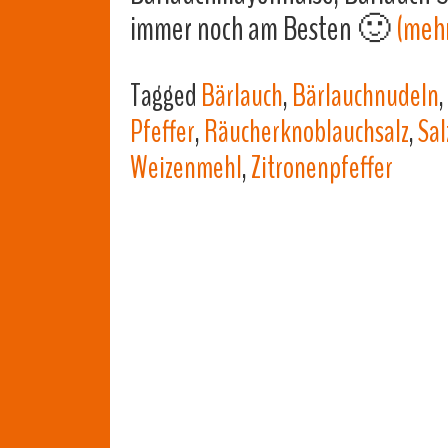
immer noch am Besten 🙂
(meh
Tagged
Bärlauch
,
Bärlauchnudeln
,
Pfeffer
,
Räucherknoblauchsalz
,
Sal
Weizenmehl
,
Zitronenpfeffer