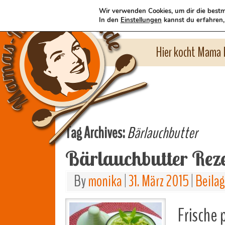
Wir verwenden Cookies, um dir die bestm
In den
Einstellungen
kannst du erfahren,
Hier kocht Mama l
Tag Archives:
Bärlauchbutter
Bärlauchbutter Rez
By
monika
|
31. März 2015
|
Beila
Frische 