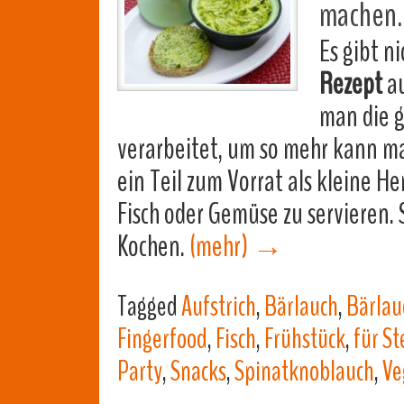
machen.
Es gibt ni
Rezept
au
man die g
verarbeitet, um so mehr kann man
ein Teil zum Vorrat als kleine H
Fisch oder Gemüse zu servieren.
Kochen.
(mehr)
→
Tagged
Aufstrich
,
Bärlauch
,
Bärlau
Fingerfood
,
Fisch
,
Frühstück
,
für St
Party
,
Snacks
,
Spinatknoblauch
,
Ve