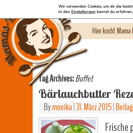
Wir verwenden Cookies, um dir die bestm
In den
Einstellungen
kannst du erfahren,
Hier kocht Mama l
Tag Archives:
Buffet
Bärlauchbutter Rez
By
monika
|
31. März 2015
|
Beila
Frische 