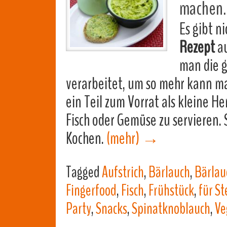
machen.
Es gibt ni
Rezept
au
man die g
verarbeitet, um so mehr kann man
ein Teil zum Vorrat als kleine H
Fisch oder Gemüse zu servieren.
Kochen.
(mehr)
→
Tagged
Aufstrich
,
Bärlauch
,
Bärlau
Fingerfood
,
Fisch
,
Frühstück
,
für St
Party
,
Snacks
,
Spinatknoblauch
,
Ve