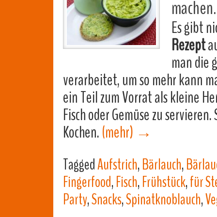
machen.
Es gibt ni
Rezept
au
man die g
verarbeitet, um so mehr kann man
ein Teil zum Vorrat als kleine H
Fisch oder Gemüse zu servieren.
Kochen.
(mehr)
→
Tagged
Aufstrich
,
Bärlauch
,
Bärlau
Fingerfood
,
Fisch
,
Frühstück
,
für St
Party
,
Snacks
,
Spinatknoblauch
,
Ve