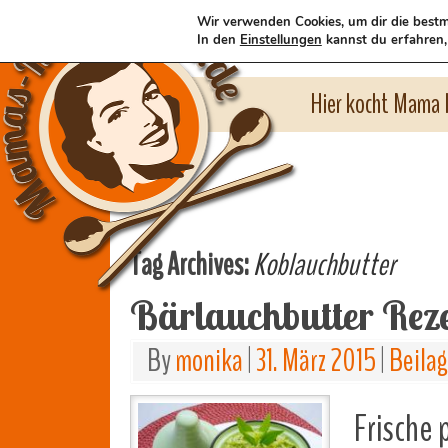
Wir verwenden Cookies, um dir die bestm
In den
Einstellungen
kannst du erfahren,
Hier kocht Mama l
Tag Archives:
Koblauchbutter
Bärlauchbutter Rez
By
monika
|
31. März 2015
|
Beila
Frische 