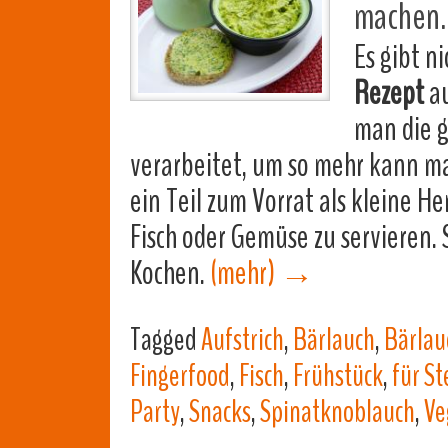
machen.
Es gibt ni
Rezept
au
man die g
verarbeitet, um so mehr kann man
ein Teil zum Vorrat als kleine H
Fisch oder Gemüse zu servieren.
Kochen.
(mehr)
→
Tagged
Aufstrich
,
Bärlauch
,
Bärlau
Fingerfood
,
Fisch
,
Frühstück
,
für St
Party
,
Snacks
,
Spinatknoblauch
,
Ve