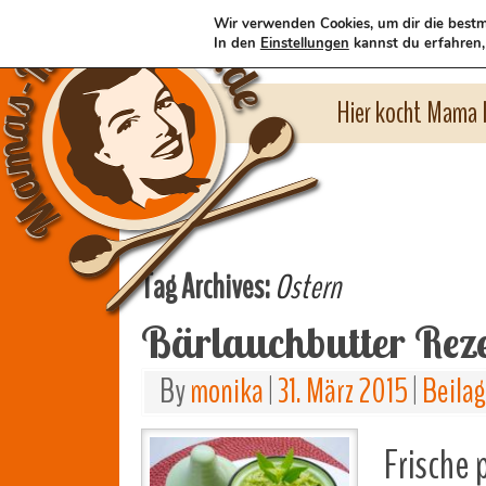
Wir verwenden Cookies, um dir die bestm
In den
Einstellungen
kannst du erfahren,
Hier kocht Mama l
Tag Archives:
Ostern
Bärlauchbutter Rez
By
monika
|
31. März 2015
|
Beila
Frische 