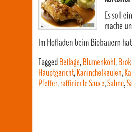
Es soll e
mache u
Im Hofladen beim Biobauern habe
Tagged
Beilage
,
Blumenkohl
,
Brok
Hauptgericht
,
Kaninchelkeulen
,
Ka
Pfeffer
,
raffinierte Sauce
,
Sahne
,
S