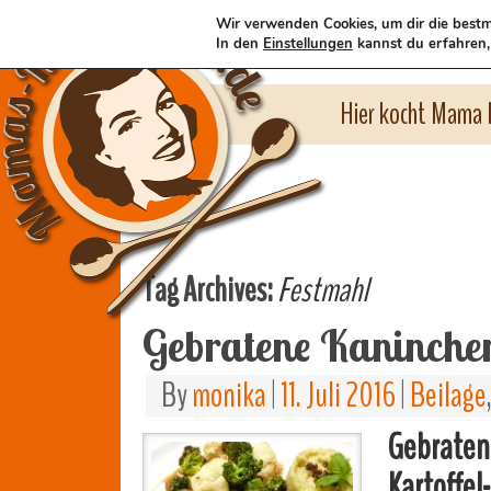
Wir verwenden Cookies, um dir die bestm
In den
Einstellungen
kannst du erfahren,
Hier kocht Mama l
Tag Archives:
Festmahl
Gebratene Kaninche
By
monika
|
11. Juli 2016
|
Beilage
Gebraten
Kartoffel