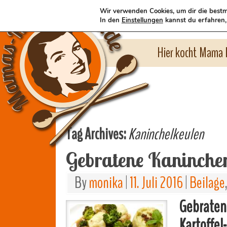
Wir verwenden Cookies, um dir die bestm
In den
Einstellungen
kannst du erfahren,
Hier kocht Mama l
Tag Archives:
Kaninchelkeulen
Gebratene Kaninche
By
monika
|
11. Juli 2016
|
Beilage
Gebraten
Kartoffel