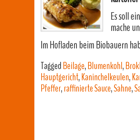
Es soll e
mache u
Im Hofladen beim Biobauern habe
Tagged
Beilage
,
Blumenkohl
,
Brok
Hauptgericht
,
Kaninchelkeulen
,
Ka
Pfeffer
,
raffinierte Sauce
,
Sahne
,
S