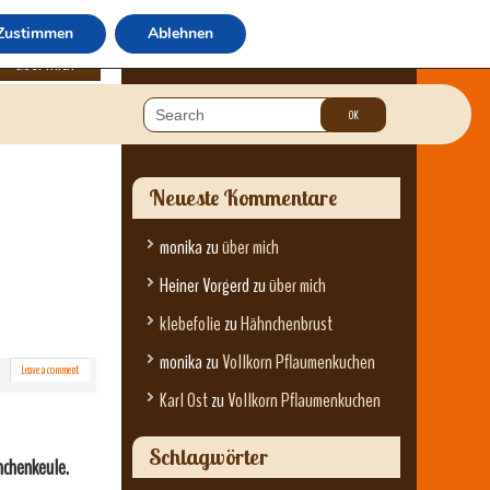
Zustimmen
Ablehnen
über mich
Neueste Kommentare
monika
zu
über mich
Heiner Vorgerd
zu
über mich
klebefolie
zu
Hähnchenbrust
monika
zu
Vollkorn Pflaumenkuchen
Leave a comment
Karl Ost
zu
Vollkorn Pflaumenkuchen
Schlagwörter
nchenkeule.