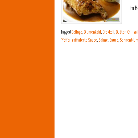
Im H
Tagged
Beilage
,
Blumenkohl
,
Brokkoli
,
Butter
,
Chilisal
Pfeffer
,
raffinierte Sauce
,
Sahne
,
Sauce
,
Sonnenblum