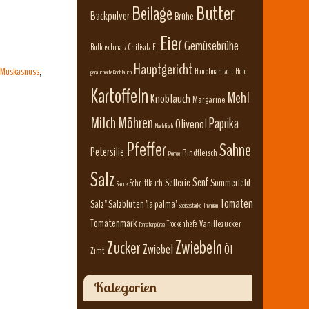
Beilage
Butter
Backpulver
Brühe
Eier
Gemüsebrühe
Butterschmalz
Chilisalz
Ei
Hauptgericht
Muskasnuss
,
Hauptmahlzeit
Hefe
geräucherte Knoblauch
Kartoffeln
Mehl
Knoblauch
Margarine
Milch
Möhren
Paprika
Olivenöl
Nachtisch
Pfeffer
Sahne
Petersilie
Rindfleisch
Porree
Salz
Senf
Sellerie
Sommerfeld
Schnittlauch
Sauce
Tomaten
Salz" Salzblüten 'la palma'
Speisestärke
Thymian
Tomatenmark
Vanillezucker
Trockenhefe
Tomatenpüree
Zwiebeln
Zucker
Zwiebel
Öl
Zimt
Kategorien