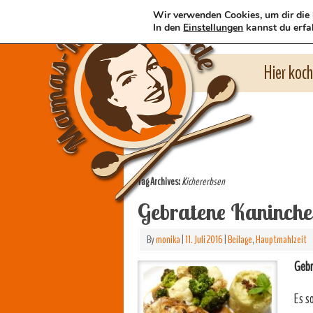
Wir verwenden Cookies, um dir die 
In den
Einstellungen
kannst du erfa
Hier koc
Tag Archives:
Kichererbsen
Gebratene Kaninche
By
monika
|
11. Juli 2016
|
Beilage
,
Hauptmahlzeit
Gebr
Es s