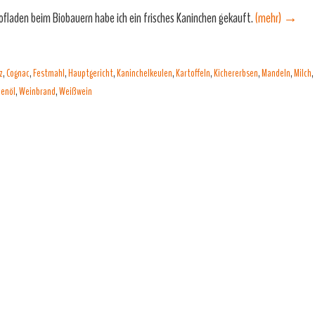
ofladen beim Biobauern habe ich ein frisches Kaninchen gekauft.
(mehr)
→
z
,
Cognac
,
Festmahl
,
Hauptgericht
,
Kaninchelkeulen
,
Kartoffeln
,
Kichererbsen
,
Mandeln
,
Milch
,
enöl
,
Weinbrand
,
Weißwein