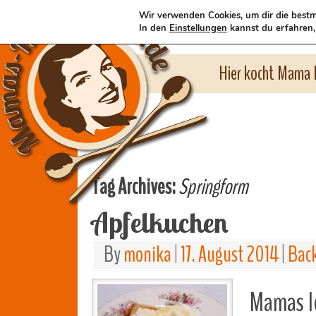
Wir verwenden Cookies, um dir die bestm
In den
Einstellungen
kannst du erfahren,
Hier kocht Mama l
Tag Archives:
Springform
Apfelkuchen
By
monika
|
17. August 2014
|
Bac
Mamas l