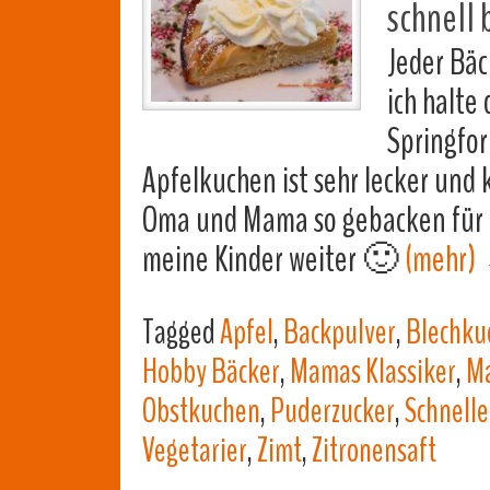
schnell 
Jeder Bäc
ich halte
Springfor
Apfelkuchen ist sehr lecker und 
Oma und Mama so gebacken für u
meine Kinder weiter 🙂
(mehr)
Tagged
Apfel
,
Backpulver
,
Blechku
Hobby Bäcker
,
Mamas Klassiker
,
Ma
Obstkuchen
,
Puderzucker
,
Schnelle
Vegetarier
,
Zimt
,
Zitronensaft