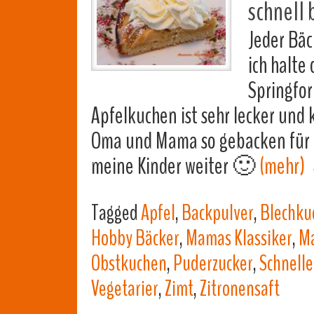
schnell 
Jeder Bäc
ich halte
Springfor
Apfelkuchen ist sehr lecker und 
Oma und Mama so gebacken für u
meine Kinder weiter 🙂
(mehr)
Tagged
Apfel
,
Backpulver
,
Blechku
Hobby Bäcker
,
Mamas Klassiker
,
Ma
Obstkuchen
,
Puderzucker
,
Schnelle
Vegetarier
,
Zimt
,
Zitronensaft