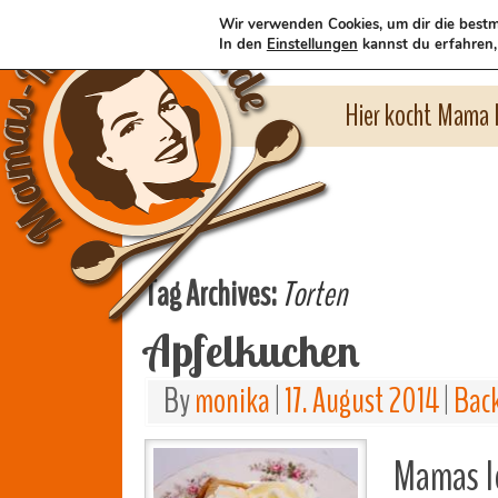
Wir verwenden Cookies, um dir die bestm
In den
Einstellungen
kannst du erfahren,
Hier kocht Mama l
Tag Archives:
Torten
Apfelkuchen
By
monika
|
17. August 2014
|
Bac
Mamas l