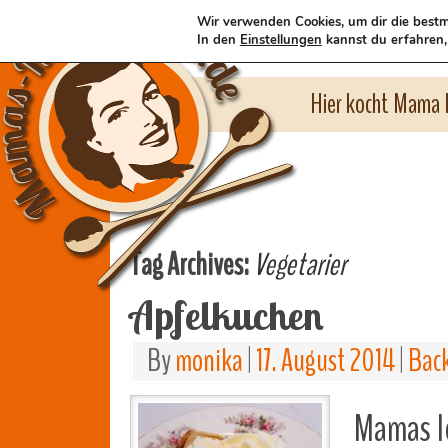
Wir verwenden Cookies, um dir die bestm
In den
Einstellungen
kannst du erfahren,
Hier kocht Mama l
Tag Archives:
Vegetarier
Apfelkuchen
By
monika
|
17. August 2014
|
Bac
Mamas l