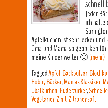
schnell 
Jeder Bäc
ich halte
Springfor
Apfelkuchen ist sehr lecker und 
Oma und Mama so gebacken für u
meine Kinder weiter 🙂
(mehr)
Tagged
Apfel
,
Backpulver
,
Blechku
Hobby Bäcker
,
Mamas Klassiker
,
Ma
Obstkuchen
,
Puderzucker
,
Schnelle
Vegetarier
,
Zimt
,
Zitronensaft