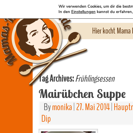
Wir verwenden Cookies, um dir die bestm
In den
Einstellungen
kannst du erfahren,
Hier kocht Mama l
Tag Archives:
Frühlingsessen
Mairübchen Suppe
By
monika
|
27. Mai 2014
|
Hauptm
Dip