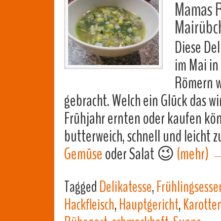
Mamas Re
Mairübc
Diese De
im Mai in
Römern w
gebracht. Welch ein Glück das wi
Frühjahr ernten oder kaufen kön
butterweich, schnell und leicht 
Gemüse
oder Salat 😉
(mehr)
Tagged
Delikatesse
,
Frühlingsesse
Hackfleisch
,
Hauptgericht
,
Karotte