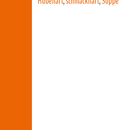
Rübenart
,
schmackhaft
,
Suppe