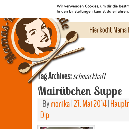
Wir verwenden Cookies, um dir die bestm
In den
Einstellungen
kannst du erfahren,
Hier kocht Mama l
Tag Archives:
schmackhaft
Mairübchen Suppe
By
monika
|
27. Mai 2014
|
Hauptm
Dip