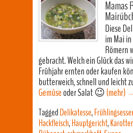
Mamas Re
Mairübc
Diese De
im Mai in
Römern w
gebracht. Welch ein Glück das wi
Frühjahr ernten oder kaufen kön
butterweich, schnell und leicht 
Gemüse
oder Salat 😉
(mehr)
Tagged
Delikatesse
,
Frühlingsesse
Hackfleisch
,
Hauptgericht
,
Karotte