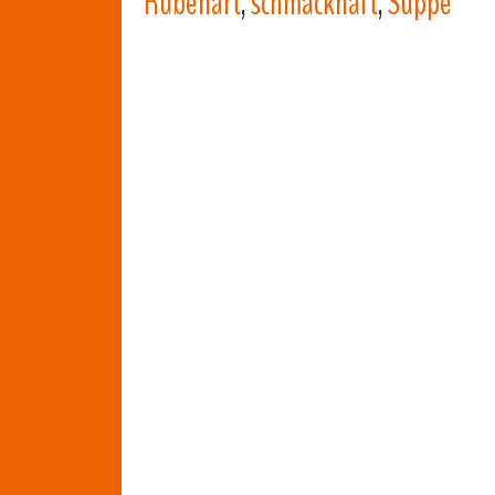
Rübenart
,
schmackhaft
,
Suppe