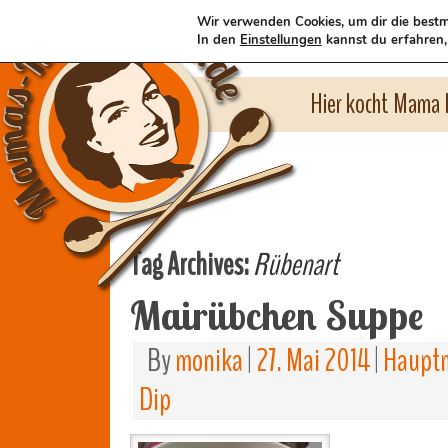
Wir verwenden Cookies, um dir die bestm
In den
Einstellungen
kannst du erfahren,
Hier kocht Mama l
Tag Archives:
Rübenart
Mairübchen Suppe
By
monika
|
27. Mai 2014
|
Hauptm
Dip