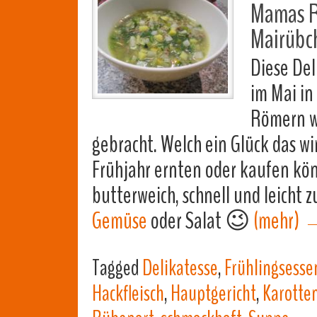
Mamas Re
Mairübc
Diese De
im Mai in
Römern w
gebracht. Welch ein Glück das wi
Frühjahr ernten oder kaufen kön
butterweich, schnell und leicht 
Gemüse
oder Salat 😉
(mehr)
Tagged
Delikatesse
,
Frühlingsesse
Hackfleisch
,
Hauptgericht
,
Karotte