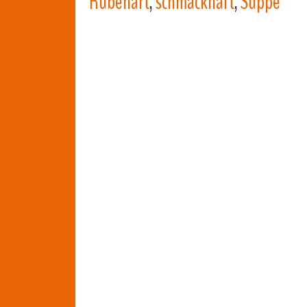
Rübenart
,
schmackhaft
,
Suppe