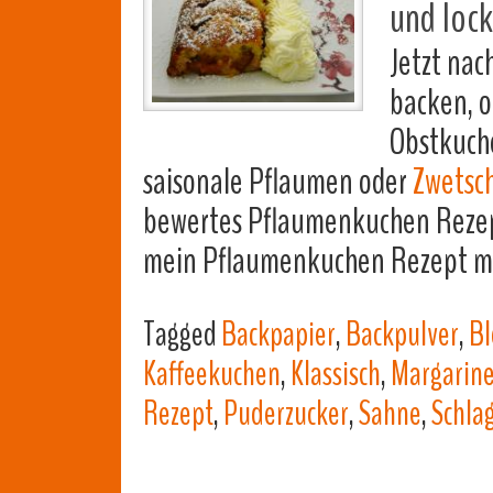
und lock
Jetzt na
backen, o
Obstkuche
saisonale Pflaumen oder
Zwetsc
bewertes Pflaumenkuchen Rezept
mein Pflaumenkuchen Rezept mit
Tagged
Backpapier
,
Backpulver
,
Bl
Kaffeekuchen
,
Klassisch
,
Margarin
Rezept
,
Puderzucker
,
Sahne
,
Schla