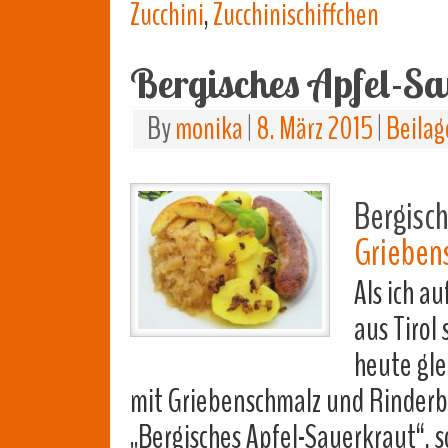
Zucchini
,
Zucchinischiffchen
Bergisches Apfel-S
By
monika
|
8. März 2015
|
Beilag
Bergisch
Grieben
Als ich a
aus Tirol 
heute gle
mit Griebenschmalz und Rinderbra
„Bergisches Apfel-Sauerkraut“, 