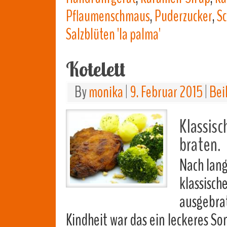
Pflaumenschmaus
,
Puderzucker
,
S
Salzblüten 'la palma'
Kotelett
By
monika
|
9. Februar 2015
|
Bei
Klassis
braten.
Nach lang
klassisch
ausgebrat
Kindheit war das ein leckeres S