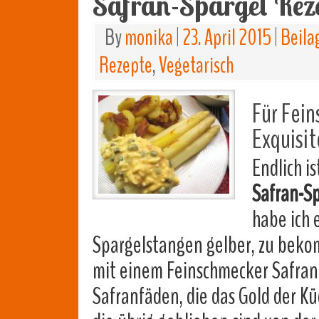
Safran-Spargel Rez
By
monika
|
23. April 2015
|
Beila
Rezepte
,
Vegetarisch
Für Fein
Exquisit
Endlich i
Safran-S
habe ich
Spargelstangen gelber, zu bek
mit einem Feinschmecker Safra
Safranfäden, die das Gold der K