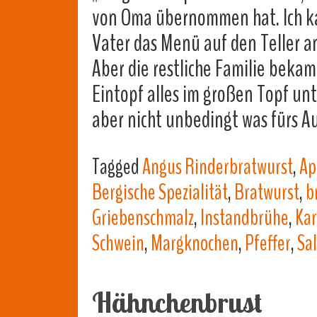
von Oma übernommen hat. Ich ka
Vater das Menü auf den Teller an
Aber die restliche Familie beka
Eintopf alles im großen Topf un
aber nicht unbedingt was fürs 
Tagged
Angus Rinderbratwurst
,
Ap
Bergische Spezialität
,
Bratwurst
,
b
Griebenschmalz
,
Instandbrühe
,
Kar
Schwein
,
Margknochen
,
Pfeffer
,
Sal
Hähnchenbrust