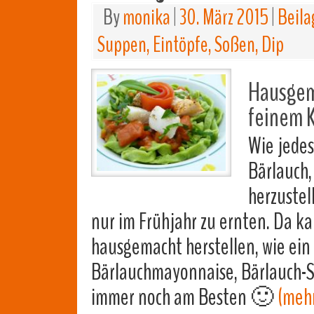
By
monika
|
30. März 2015
|
Beila
Suppen, Eintöpfe, Soßen, Dip
Hausgem
feinem 
Wie jedes
Bärlauch
herzustel
nur im Frühjahr zu ernten. Da k
hausgemacht herstellen, wie ein
Bärlauchmayonnaise, Bärlauch-Sa
immer noch am Besten 🙂
(meh