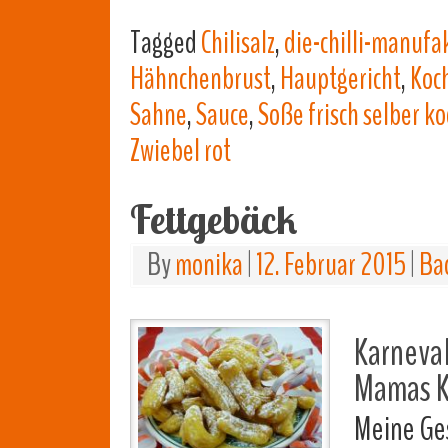
Tagged
Chilisalz
,
die-chilli-manufa
Hähnchenbrust
,
Hauptgericht
,
Koc
Sahne
,
Sauce
,
Soße frisch selber k
Zwiebel rot
Fettgebäck
By
monika
|
12. Februar 2015
|
Ba
Karneva
Mamas K
Meine Ge