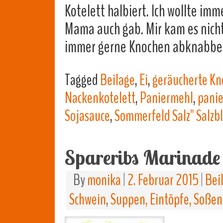
Kotelett halbiert. Ich wollte i
Mama auch gab. Mir kam es nicht 
immer gerne Knochen abknabb
Tagged
Beilage
,
Ei
,
geräucherte Kn
Nackenkotelett
,
Paniermehl
,
panie
Sojasauce
,
Sommerfeld Salz" Salzbl
Spareribs Marinade
By
monika
|
2. Februar 2015
|
Bei
Schwein
,
Suppen, Eintöpfe, Soßen