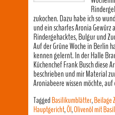
Wochenma
Rindergeh
zukochen. Dazu habe ich so wund
und ein scharfes Aronia Gewürz 
Rindergehacktes, Bulgur und Zuc
Auf der Grüne Woche in Berlin h
kennen gelernt. In der Halle B
Küchenchef Frank Busch diese A
beschrieben und mir Material z
Aroniabeere wissen möchte, auf
Tagged
Basilikumblätter
,
Beilage 
Hauptgericht
,
Öl
,
Olivenöl mit Basi