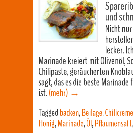
Sparerib
und schm
Nicht nur
herstelle
lecker. I
Marinade kreiert mit Olivenöl, 
Chilipaste, geräucherten Knobl
sagt, das es die beste Marinade 
ist.
(mehr)
→
Tagged
backen
,
Beilage
,
Chilicrem
Honig
,
Marinade
,
Öl
,
Pflaumensaft