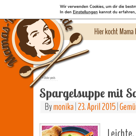
Wir verwenden Cookies, um dir die bestm
In den
Einstellungen
kannst du erfahren,
Hier kocht Mama l
«
Older posts
Spargelsuppe mit S
By
monika
|
23. April 2015
|
Gemüs
Leichte,