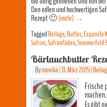
die übrig geblieben sind von der
Den edlen und hochwertigen Saf
Rezept 🙂
(mehr)
→
Tagged
Beilage
,
Butter
,
Exquisite 
Safran
,
Safranfäden
,
Sommerfeld Sa
Bärlauchbutter Rez
By
monika
|
31. März 2015
|
Beila
Frische 
machen.
Es gibt ni