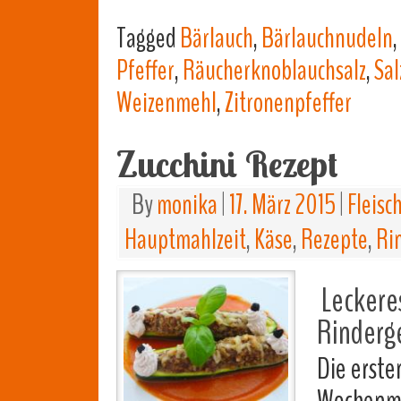
Tagged
Bärlauch
,
Bärlauchnudeln
,
Pfeffer
,
Räucherknoblauchsalz
,
Sal
Weizenmehl
,
Zitronenpfeffer
Zucchini Rezept
By
monika
|
17. März 2015
|
Fleisc
Hauptmahlzeit
,
Käse
,
Rezepte
,
Ri
Leckeres
Rinderge
Die erste