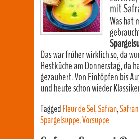
mit Safr
Was hat m
gebraucht
Spargels
Das war früher wirklich so, da wu
Restküche am Donnerstag, da h
gezaubert. Von Eintöpfen bis Auf
und heute schon wieder Klassiker
Tagged
Fleur de Sel
,
Safran
,
Safra
Spargelsuppe
,
Vorsuppe