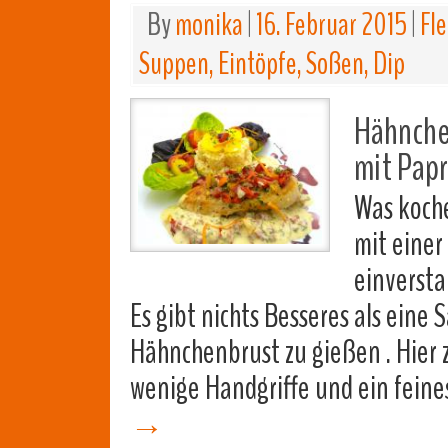
By
monika
|
16. Februar 2015
|
Fle
Suppen, Eintöpfe, Soßen, Dip
Hähnche
mit Papr
Was koche
mit einer
einversta
Es gibt nichts Besseres als eine 
Hähnchenbrust zu gießen . Hier z
wenige Handgriffe und ein fein
→