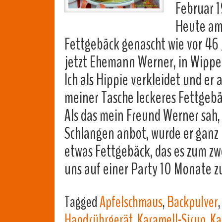
Februar 
Heute am
Fettgebäck genascht wie vor 46 
jetzt Ehemann Werner, in Wippe
Ich als Hippie verkleidet und er
meiner Tasche leckeres Fettgeb
Als das mein Freund Werner sah
Schlangen anbot, wurde er ganz k
etwas Fettgebäck, das es zum zw
uns auf einer Party 10 Monate
Tagged
Apfelschmaus
,
Backpulver
Handrührgerät
,
Karamell-Sirup
,
Ka