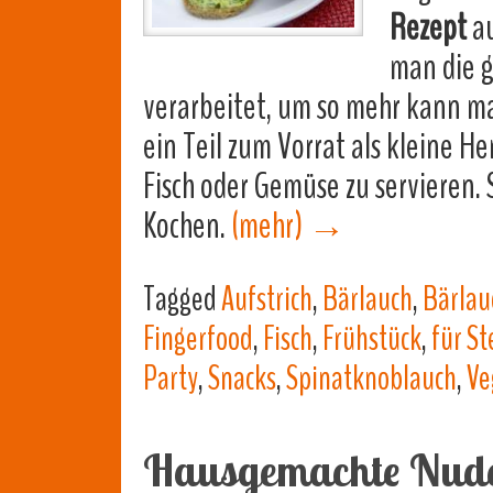
Rezept
au
man die g
verarbeitet, um so mehr kann man
ein Teil zum Vorrat als kleine H
Fisch oder Gemüse zu servieren.
Kochen.
(mehr)
→
Tagged
Aufstrich
,
Bärlauch
,
Bärlau
Fingerfood
,
Fisch
,
Frühstück
,
für St
Party
,
Snacks
,
Spinatknoblauch
,
Ve
Hausgemachte Nud