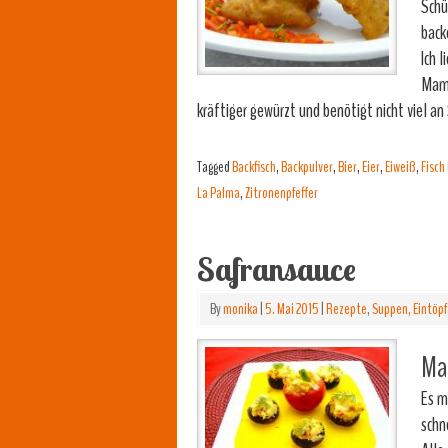
Schü
back
Ich 
Mama
kräftiger gewürzt und benötigt nicht viel an
Tagged
Backfisch
,
Backpulver
,
Bier
,
Eier
,
Eiweiß
,
Fisch
La Palma
,
Zitronenpfeffer
Safransauce
By
monika
|
5. Mai 2015
|
Rezepte
,
Suppen, Eintöpf
Mam
Es m
schn