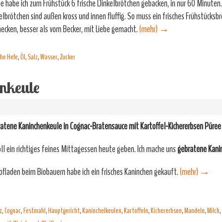
e habe ich zum Frühstück 6 frische Dinkelbrötchen gebacken, in nur 60 Minuten.
elbrötchen sind außen kross und innen fluffig. So muss ein frisches Frühstücksb
ecken, besser als vom Becker, mit Liebe gemacht.
(mehr)
→
che Hefe
,
Öl
,
Salz
,
Wasser
,
Zucker
nkeule
atene Kaninchenkeule in Cognac-Bratensauce mit Kartoffel-Kichererbsen Püree
oll ein richtiges feines Mittagessen heute geben. Ich mache uns
gebratene Kani
ofladen beim Biobauern habe ich ein frisches Kaninchen gekauft.
(mehr)
→
z
,
Cognac
,
Festmahl
,
Hauptgericht
,
Kaninchelkeulen
,
Kartoffeln
,
Kichererbsen
,
Mandeln
,
Milch
,