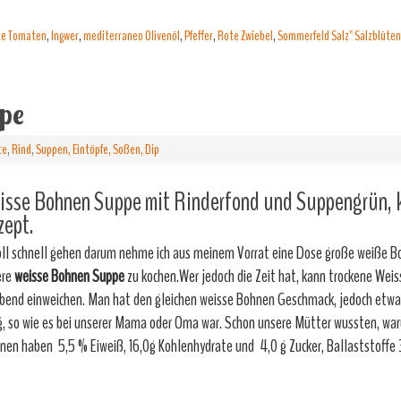
lte Tomaten
,
Ingwer
,
mediterraneo Olivenöl
,
Pfeffer
,
Rote Zwiebel
,
Sommerfeld Salz" Salzblüten 
pe
te
,
Rind
,
Suppen, Eintöpfe, Soßen, Dip
isse Bohnen Suppe mit Rinderfond und Suppengrün, k
zept.
oll schnell gehen darum nehme ich aus meinem Vorrat eine Dose große weiße 
ere
weisse
Bohnen Suppe
zu kochen.Wer jedoch die Zeit hat, kann trockene We
bend einweichen. Man hat den gleichen weisse Bohnen Geschmack, jedoch etwa
g, so wie es bei unserer Mama oder Oma war. Schon unsere Mütter wussten, wa
en haben 5,5 % Eiweiß, 16,0g Kohlenhydrate und 4,0 g Zucker, Ballaststoffe 3