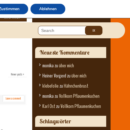
Zustimmen
Ablehnen
über mich
Neueste Kommentare
monika
zu
über mich
Newer posts
»
Heiner Vorgerd
zu
über mich
klebefolie
zu
Hähnchenbrust
monika
zu
Vollkorn Pflaumenkuchen
Leave a comment
Karl Ost
zu
Vollkorn Pflaumenkuchen
Schlagwörter