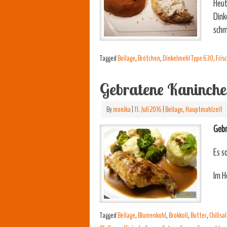
Heut
Dink
schm
Tagged
Beilage
,
Brötchen
,
Dinkelmehl Type 630
,
Fris
Gebratene Kaninche
By
monika
|
11. Juli 2016
|
Beilage
,
Hauptmahlzeit
Gebr
Es s
Im H
Tagged
Beilage
,
Blumenkohl
,
Brokkoli
,
Butter
,
Chilisal