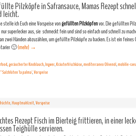
üllte Pilzköpfe in Safransauce, Mamas Rezept schnell
 leicht.
e stelle ich Euch eine Vorspeise von
gefüllten Pilzköpfen
vor. Die gefüllten Pi
t nur superlecker aus, sie schmeckt fein und sind so einfach und schnell zu mac
 an zwei Händen abzuzählen, um gefüllte Pilzköpfe zu backen. Es ist ein feines 
tarier 🙂
(mehr)
→
rfood
,
geräucherter Knoblauch
,
Ingwer
,
Kräuterfrischkäse
,
mediterraneo Olivenöl
,
mobilie-rae
 Salzblüten 'la palma'
,
Vorspeise
früchte
,
Hauptmahlzeit
,
Vorspeise
chtes Rezept Fisch im Bierteig frittieren, in einer leck
ssen Teighülle servieren.