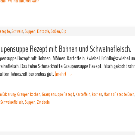
enöl
,
Weinbrand
,
Weißwein
ezepte
,
Schwein
,
Suppen, Eintöpfe, Soßen, Dip
aupensuppe Rezept mit Bohnen und Schweinefleisch.
pensuppe Rezept mit Bohnen, Möhren, Kartoffeln, Zwiebel, Frühlingszwiebel u
einefleisch. Das feine Schmackhafte Graupensuppe Rezept, frisch gekocht schm
kalten Jahreszeit besonders gut.
(mehr)
→
n Erklärung
,
Graupen kochen
,
Graupensuppe Rezept
,
Kartoffeln
,
kochen
,
Mamas Rezepte Buch
,
Schweinefleisch
,
Suppen
,
Zwiebeln