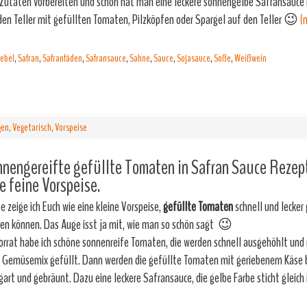
 Zutaten vorbereiten und schon hat man eine leckere sonnengelbe Safransauce 
den Teller mit gefüllten Tomaten, Pilzköpfen oder Spargel auf den Teller 😉
(
iebel
,
Safran
,
Safranfäden
,
Safransauce
,
Sahne
,
Sauce
,
Sojasauce
,
Soße
,
Weißwein
gen
,
Vegetarisch
,
Vorspeise
nengereifte gefüllte Tomaten in Safran Sauce Rezep
e feine Vorspeise.
e zeige ich Euch wie eine kleine Vorspeise,
gefüllte Tomaten
schnell und lecker
en können. Das Auge isst ja mit, wie man so schön sagt 😉
orrat habe ich schöne sonnenreife Tomaten, die werden schnell ausgehöhlt und
 Gemüsemix gefüllt. Dann werden die gefüllte Tomaten mit geriebenem Käse 
art und gebräunt. Dazu eine leckere Safransauce, die gelbe Farbe sticht gleich