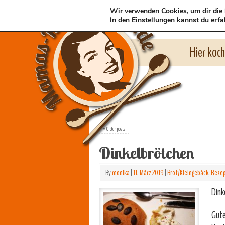
Wir verwenden Cookies, um dir die 
In den
Einstellungen
kannst du erfa
Hier koc
«
Older posts
Dinkelbrötchen
By
monika
|
11. März 2019
|
Brot/Kleingebäck
,
Reze
Dink
Gute