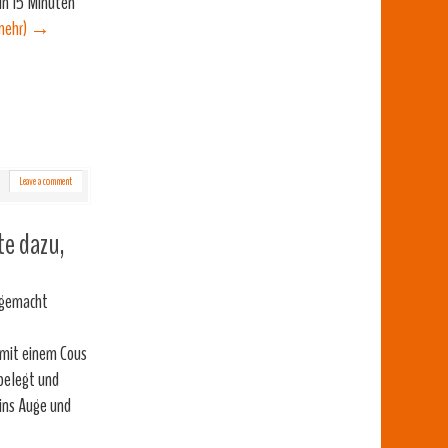
in 15 Minuten
mehr)
→
Leave a comment
te dazu,
 gemacht
 mit einem Cous
belegt und
 ins Auge und