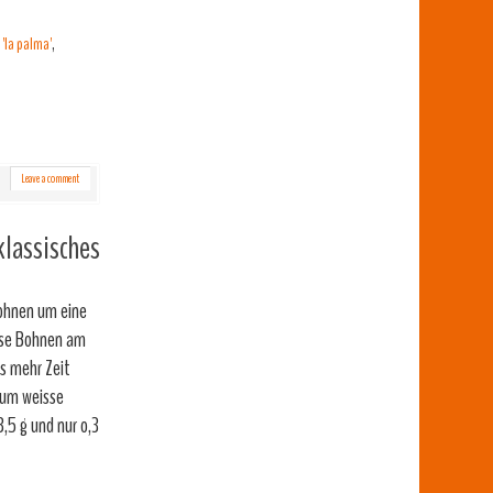
'la palma'
,
Leave a comment
lassisches
Bohnen um eine
isse Bohnen am
s mehr Zeit
rum weisse
,5 g und nur o,3