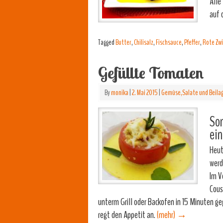
Alle
auf 
Tagged
Butter
,
Chilisalz
,
Fischsauce
,
Pfeffer
,
Rote Zw
Gefüllte Tomaten
By
monika
|
2. Mai 2015
|
Gemüse,Salate und Beila
Son
ein
Heut
werd
Im V
Cous
unterm Grill oder Backofen in 15 Minuten geg
regt den Appetit an.
(mehr)
→