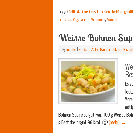
Tagged
Chilisalz
,
Cous Cous
,
Frischkräuterkäse
,
gefül
Tomaten
,
Vegetarisch
,
Vorspeise
,
Zwiebel
Weisse Bohnen Sup
By
monika
|
30. April 2015
|
Hauptmahlzeit
,
Rezep
We
Re
Es s
leck
Vora
nöti
Bohnen Suppe so gut war. 100 g Weisse Bohn
g Fett das ergibt 96 Kcal. 🙂
(mehr)
→