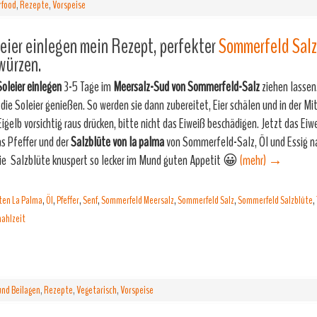
rfood
,
Rezepte
,
Vorspeise
eier einlegen mein Rezept, perfekter
Sommerfeld Salz
würzen.
oleier einlegen
3-5 Tage im
Meersalz-Sud von Sommerfeld-Salz
ziehen lassen
die Soleier genießen. So werden sie dann zubereitet, Eier schälen und in der Mit
Eigelb vorsichtig raus drücken, bitte nicht das Eiweiß beschädigen. Jetzt das Eiw
s Pfeffer und der
Salzblüte von la palma
von Sommerfeld-Salz, Öl und Essig 
Die Salzblüte knuspert so lecker im Mund guten Appetit 😀
(mehr)
→
ten La Palma
,
Öl
,
Pfeffer
,
Senf
,
Sommerfeld Meersalz
,
Sommerfeld Salz
,
Sommerfeld Salzblüte
,
ahlzeit
nd Beilagen
,
Rezepte
,
Vegetarisch
,
Vorspeise