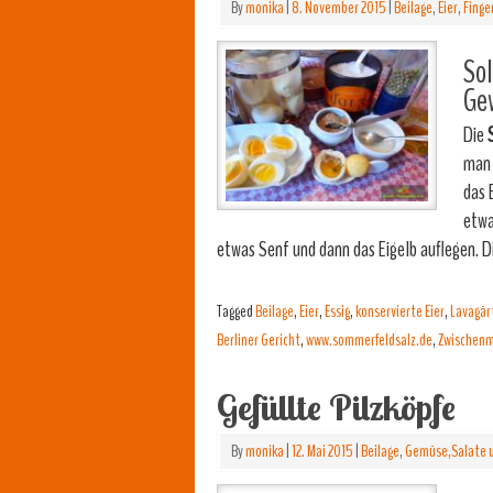
By
monika
|
8. November 2015
|
Beilage
,
Eier
,
Finge
Sol
Ge
Die
S
man 
das 
etwa
etwas Senf und dann das Eigelb auflegen. 
Tagged
Beilage
,
Eier
,
Essig
,
konservierte Eier
,
Lavagär
Berliner Gericht
,
www.sommerfeldsalz.de
,
Zwischenm
Gefüllte Pilzköpfe
By
monika
|
12. Mai 2015
|
Beilage
,
Gemüse,Salate u