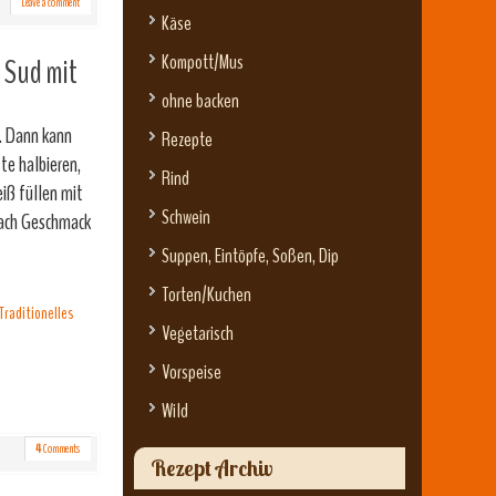
Leave a comment
Käse
Kompott/Mus
Sud mit
ohne backen
. Dann kann
Rezepte
te halbieren,
Rind
eiß füllen mit
Schwein
nach Geschmack
Suppen, Eintöpfe, Soßen, Dip
Torten/Kuchen
Traditionelles
Vegetarisch
Vorspeise
Wild
4
Comments
Rezept Archiv