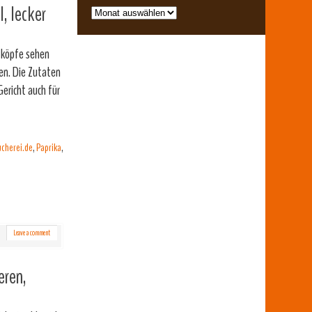
, lecker
lzköpfe sehen
hen. Die Zutaten
Gericht auch für
ucherei.de
,
Paprika
,
Leave a comment
eren,