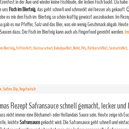
tzenfest in der Aue und wieder keine Fischbude, die lecken Fisch backt. Da habe i
e uns
Fisch im Bierteig
, das geht schnell und schmeckt viel besser als gekauft 
liebe es mir den Fisch im Bierteig so schön kräftig gewürzt auszubacken. Im Rez
 gab es nur Pfeffer, Salz und das Bier, was ein wenig Geschmack abgab. Heute
 Saucen dazu. Der Fisch im Bierteig kann auch als Fingerfood gereicht werden.
(m
 im Bierteig
,
Frittierfett
,
Harissa scharf
,
Kabeljaufilet
,
Mehl
,
Pils
,
Rotbarschfilet
,
Seelachsfilet
,
e, Soßen, Dip
,
Vegetarisch
as Rezept Safransauce schnell gemacht, lecker und l
uss nicht immer eine Bêchamel- oder Hollandais Sauce sein. Heute zeige ich Euc
elle, leichte
Safransauce
gekocht wird. Die Safransauce geht schnell und einfac