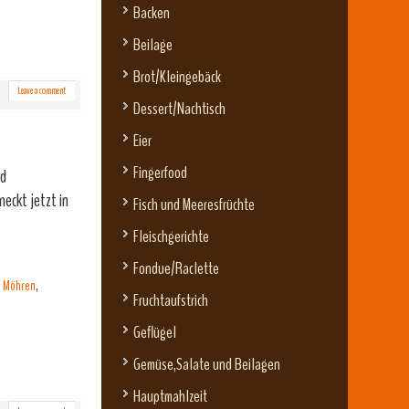
Backen
Beilage
Brot/Kleingebäck
Leave a comment
Dessert/Nachtisch
Eier
Fingerfood
nd
eckt jetzt in
Fisch und Meeresfrüchte
Fleischgerichte
Fondue/Raclette
,
Möhren
,
Fruchtaufstrich
Geflügel
Gemüse,Salate und Beilagen
Hauptmahlzeit