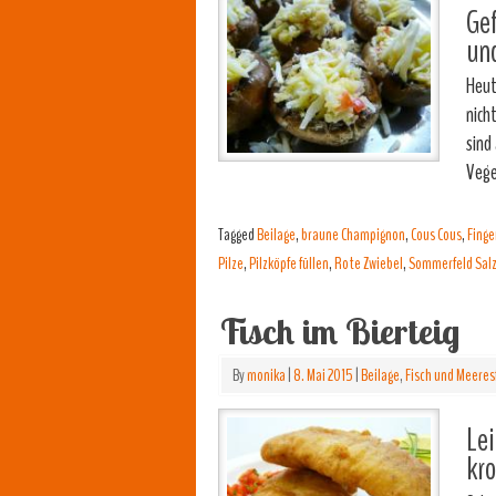
Gef
und
Heut
nich
sind
Vege
Tagged
Beilage
,
braune Champignon
,
Cous Cous
,
Finge
Pilze
,
Pilzköpfe füllen
,
Rote Zwiebel
,
Sommerfeld Salz"
Fisch im Bierteig
By
monika
|
8. Mai 2015
|
Beilage
,
Fisch und Meeres
Lei
kro