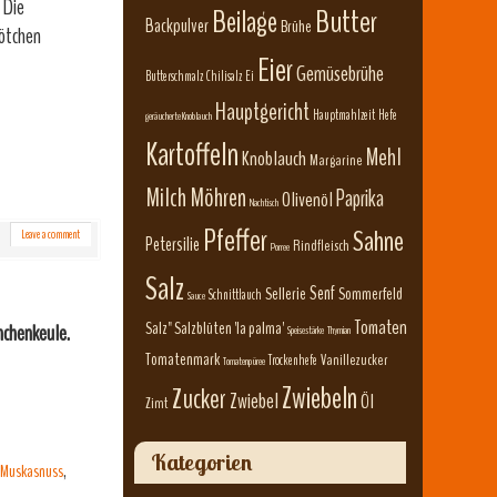
 Die
Beilage
Butter
Backpulver
Brühe
rötchen
Eier
Gemüsebrühe
Butterschmalz
Chilisalz
Ei
Hauptgericht
Hauptmahlzeit
Hefe
geräucherte Knoblauch
Kartoffeln
Mehl
Knoblauch
Margarine
Milch
Möhren
Paprika
Olivenöl
Nachtisch
Pfeffer
Sahne
Leave a comment
Petersilie
Rindfleisch
Porree
Salz
Senf
Sellerie
Sommerfeld
Schnittlauch
Sauce
Tomaten
Salz" Salzblüten 'la palma'
nchenkeule.
Speisestärke
Thymian
Tomatenmark
Vanillezucker
Trockenhefe
Tomatenpüree
Zwiebeln
Zucker
Zwiebel
Öl
Zimt
Kategorien
Muskasnuss
,