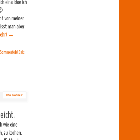
ch eine Idee ich
😉
ept von meiner
 isst man aber
ehr)
→
Sommerfeld Salz
Leave a comment
eicht.
h wie eine
h, zu kochen.