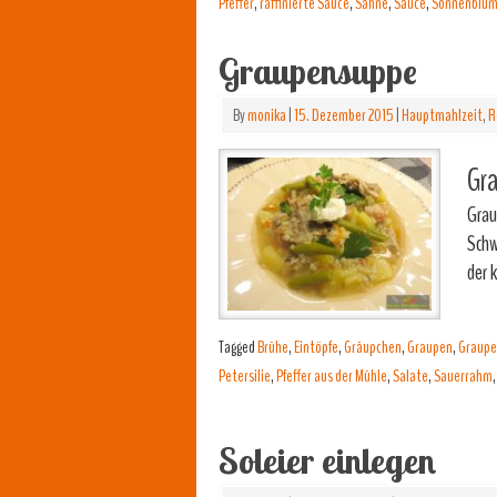
Pfeffer
,
raffinierte Sauce
,
Sahne
,
Sauce
,
Sonnenblum
Graupensuppe
By
monika
|
15. Dezember 2015
|
Hauptmahlzeit
,
R
Gr
Grau
Schw
der 
Tagged
Brühe
,
Eintöpfe
,
Gräupchen
,
Graupen
,
Graupe
Petersilie
,
Pfeffer aus der Mühle
,
Salate
,
Sauerrahm
Soleier einlegen